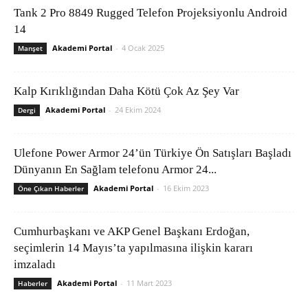
Tank 2 Pro 8849 Rugged Telefon Projeksiyonlu Android
14
Akademi Portal
-
4 Ocak 2025
Manşet
Kalp Kırıklığından Daha Kötü Çok Az Şey Var
Akademi Portal
-
24 Ekim 2024
Dergi
Ulefone Power Armor 24’ün Türkiye Ön Satışları Başladı
Dünyanın En Sağlam telefonu Armor 24...
Akademi Portal
-
16 Ekim 2023
Öne Çıkan Haberler
Cumhurbaşkanı ve AKP Genel Başkanı Erdoğan,
seçimlerin 14 Mayıs’ta yapılmasına ilişkin kararı
imzaladı
Akademi Portal
-
11 Mart 2023
Haberler