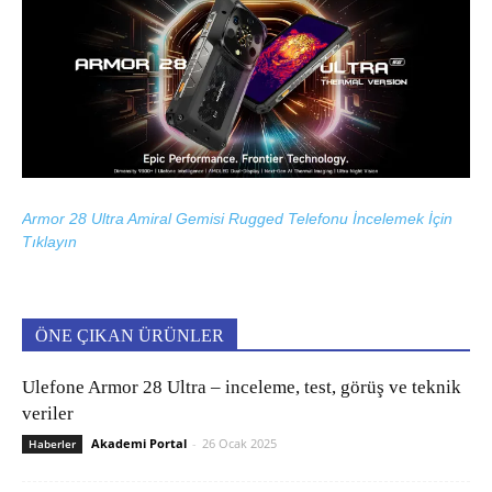
Armor 28 Ultra Amiral Gemisi Rugged Telefonu İncelemek İçin
Tıklayın
ÖNE ÇIKAN ÜRÜNLER
Ulefone Armor 28 Ultra – inceleme, test, görüş ve teknik
veriler
Akademi Portal
-
26 Ocak 2025
Haberler