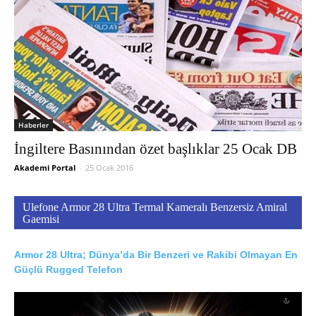
Haberler
İngiltere Basınından özet başlıklar 25 Ocak DB
Akademi Portal
-
25 Ocak 2016
Ulefone Armor 28 Ultra Termal Kameralı Benzersiz Amiral
Gaemisi
Armor 28 Ultra; Dünya’da Bir Benzeri ve Rakibi Olmayan En
Güçlü Rugged Telefon