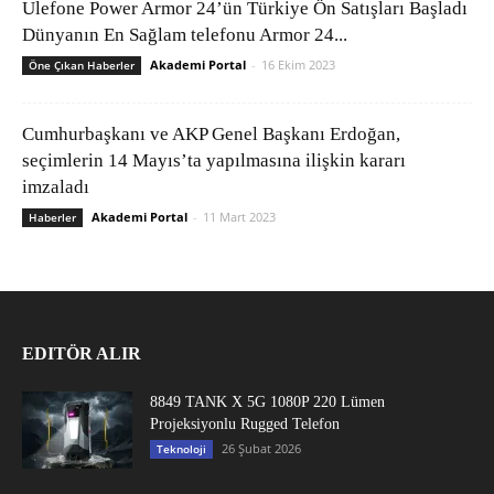
Ulefone Power Armor 24’ün Türkiye Ön Satışları Başladı
Dünyanın En Sağlam telefonu Armor 24...
Akademi Portal
-
16 Ekim 2023
Öne Çıkan Haberler
Cumhurbaşkanı ve AKP Genel Başkanı Erdoğan,
seçimlerin 14 Mayıs’ta yapılmasına ilişkin kararı
imzaladı
Akademi Portal
-
11 Mart 2023
Haberler
EDITÖR ALIR
8849 TANK X 5G 1080P 220 Lümen
Projeksiyonlu Rugged Telefon
26 Şubat 2026
Teknoloji