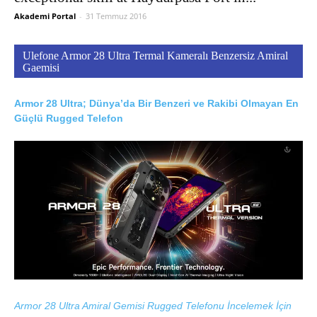
Akademi Portal
-
31 Temmuz 2016
Ulefone Armor 28 Ultra Termal Kameralı Benzersiz Amiral
Gaemisi
Armor 28 Ultra; Dünya’da Bir Benzeri ve Rakibi Olmayan En
Güçlü Rugged Telefon
Armor 28 Ultra Amiral Gemisi Rugged Telefonu İncelemek İçin