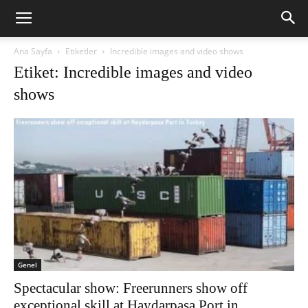
Ana Sayfa
Etiketler
Incredible images and video shows
Etiket: Incredible images and video
shows
Genel
Spectacular show: Freerunners show off
exceptional skill at Haydarpasa Port in...