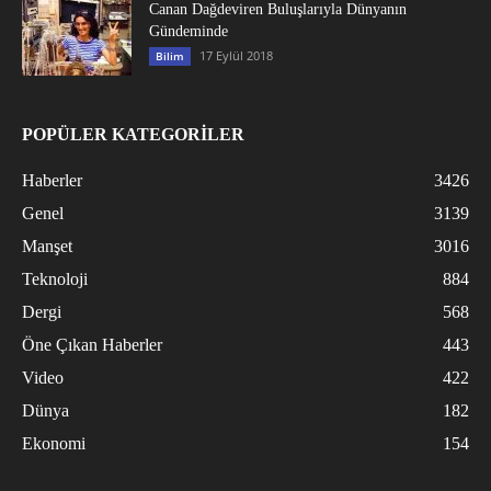
Canan Dağdeviren Buluşlarıyla Dünyanın
Gündeminde
17 Eylül 2018
Bilim
POPÜLER KATEGORİLER
Haberler
3426
Genel
3139
Manşet
3016
Teknoloji
884
Dergi
568
Öne Çıkan Haberler
443
Video
422
Dünya
182
Ekonomi
154