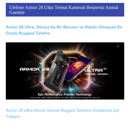
Ulefone Armor 28 Ultra Termal Kameralı Benzersiz Amiral
Gaemisi
Armor 28 Ultra; Dünya’da Bir Benzeri ve Rakibi Olmayan En
Güçlü Rugged Telefon
Armor 28 Ultra Amiral Gemisi Rugged Telefonu İncelemek İçin
Tıklayın