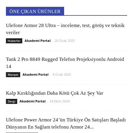
ÖNE ÇIKAN ÜRÜNLER
Ulefone Armor 28 Ultra – inceleme, test, görüş ve teknik
veriler
Akademi Portal
-
26 Ocak 2025
Haberler
Tank 2 Pro 8849 Rugged Telefon Projeksiyonlu Android
14
Akademi Portal
-
4 Ocak 2025
Manşet
Kalp Kırıklığından Daha Kötü Çok Az Şey Var
Akademi Portal
-
24 Ekim 2024
Dergi
Ulefone Power Armor 24’ün Türkiye Ön Satışları Başladı
Dünyanın En Sağlam telefonu Armor 24...