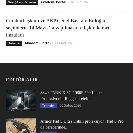
Akademi Portal
-
16 Ekim 2023
Öne Çıkan Haberler
Cumhurbaşkanı ve AKP Genel Başkanı Erdoğan,
seçimlerin 14 Mayıs’ta yapılmasına ilişkin kararı
imzaladı
Akademi Portal
-
11 Mart 2023
Haberler
EDITÖR ALIR
8849 TANK X 5G 1080P 220 Lümen
Projeksiyonlu Rugged Telefon
26 Şubat 2026
Teknoloji
Armor Pad 5 Ultra Dahili projeksiyon, Pad 5 Pro
da beraberinde...