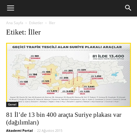
Ana Sayfa
Etiketler
İller
Etiket: İller
Genel
81 İl’de 13 bin 400 araçta Suriye plakası var
(dağılımları)
Akademi Portal
-
22 Ağustos 2015