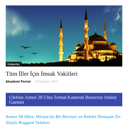
Haberler
Tüm İller İçin İmsak Vakitleri
Akademi Portal
-
18 Haziran 2015
Ulefone Armor 28 Ultra Termal Kameralı Benzersiz Amiral
Gaemisi
Armor 28 Ultra; Dünya’da Bir Benzeri ve Rakibi Olmayan En
Güçlü Rugged Telefon