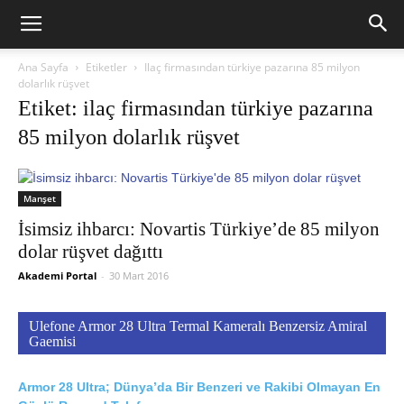
Ana Sayfa
Etiketler
Ilaç firmasından türkiye pazarına 85 milyon
dolarlık rüşvet
Etiket: ilaç firmasından türkiye pazarına
85 milyon dolarlık rüşvet
Manşet
İsimsiz ihbarcı: Novartis Türkiye’de 85 milyon
dolar rüşvet dağıttı
Akademi Portal
-
30 Mart 2016
Ulefone Armor 28 Ultra Termal Kameralı Benzersiz Amiral
Gaemisi
Armor 28 Ultra; Dünya’da Bir Benzeri ve Rakibi Olmayan En