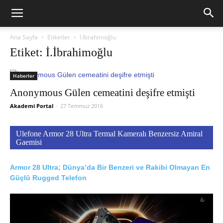
Ana Sayfa
Etiketler
İ.İbrahimoğlu
Etiket: İ.İbrahimoğlu
Haberler
Anonymous Gülen cemeatini deşifre etmişti
Akademi Portal
-
27 Temmuz 2016
Ulefone Armor 28 Ultra Termal Kameralı Benzersiz Amiral
Gaemisi
Armor 28 Ultra; Dünya’da Bir Benzeri ve Rakibi Olmayan En
Güçlü Rugged Telefon