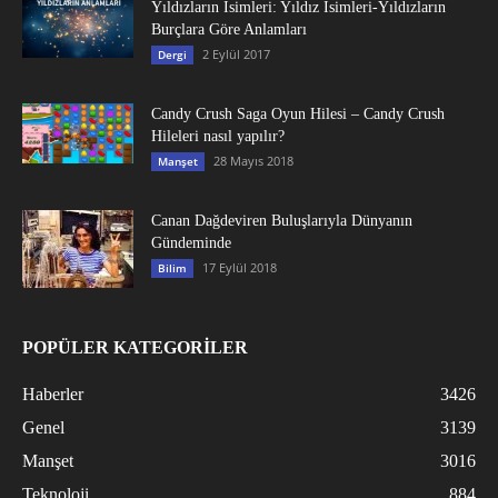
Yıldızların İsimleri: Yıldız İsimleri-Yıldızların
Burçlara Göre Anlamları
2 Eylül 2017
Dergi
Candy Crush Saga Oyun Hilesi – Candy Crush
Hileleri nasıl yapılır?
28 Mayıs 2018
Manşet
Canan Dağdeviren Buluşlarıyla Dünyanın
Gündeminde
17 Eylül 2018
Bilim
POPÜLER KATEGORİLER
Haberler
3426
Genel
3139
Manşet
3016
Teknoloji
884