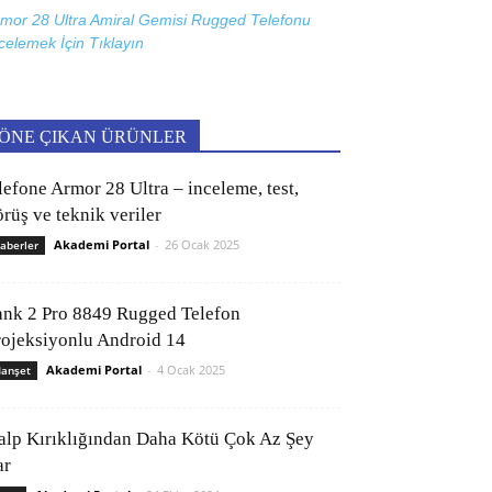
mor 28 Ultra Amiral Gemisi Rugged Telefonu
celemek İçin
Tıklayın
ÖNE ÇIKAN ÜRÜNLER
lefone Armor 28 Ultra – inceleme, test,
rüş ve teknik veriler
Akademi Portal
-
26 Ocak 2025
aberler
ank 2 Pro 8849 Rugged Telefon
rojeksiyonlu Android 14
Akademi Portal
-
4 Ocak 2025
anşet
alp Kırıklığından Daha Kötü Çok Az Şey
ar