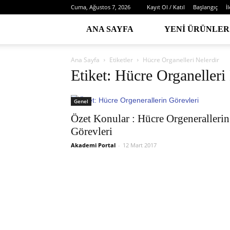
Cuma, Ağustos 7, 2026
Kayıt Ol / Katıl
Başlangıç
İ
ANA SAYFA
YENI ÜRÜNLER
Ana Sayfa
Etiketler
Hücre Organelleri Nelerdir
Etiket: Hücre Organelleri
Genel
Özet Konular : Hücre Orgenerallerin
Görevleri
Akademi Portal
-
12 Mart 2017