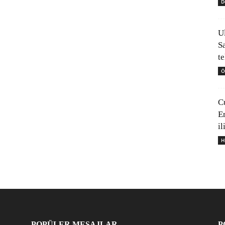
D
U
S
t
Ö
C
E
il
H
POPÜLER MESAJLAR
P