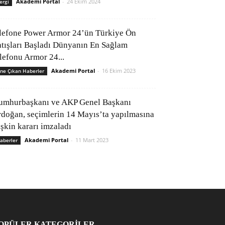
Akademi Portal
-
24 Ekim 2024
ergi
lefone Power Armor 24’ün Türkiye Ön
atışları Başladı Dünyanın En Sağlam
elefonu Armor 24...
Akademi Portal
-
16 Ekim 2023
ne Çıkan Haberler
umhurbaşkanı ve AKP Genel Başkanı
rdoğan, seçimlerin 14 Mayıs’ta yapılmasına
işkin kararı imzaladı
Akademi Portal
-
11 Mart 2023
aberler
OPÜLER KATEGORİLER