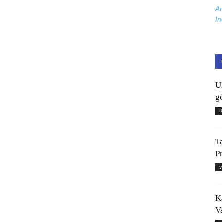
Ar
İn
U
gö
H
T
P
M
K
V