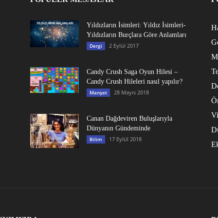
Yıldızların İsimleri: Yıldız İsimleri-
Ha
Yıldızların Burçlara Göre Anlamları
G
2 Eylül 2017
Dergi
M
Te
Candy Crush Saga Oyun Hilesi –
Candy Crush Hileleri nasıl yapılır?
D
28 Mayıs 2018
Manşet
Ö
V
Canan Dağdeviren Buluşlarıyla
Dünyanın Gündeminde
D
17 Eylül 2018
Bilim
E