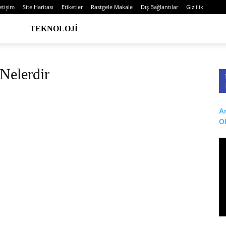
letişim
Site Haritası
Etiketler
Rastgele Makale
Dış Bağlantılar
Gizlilik
TEKNOLOJI
 Nelerdir
Ar
O