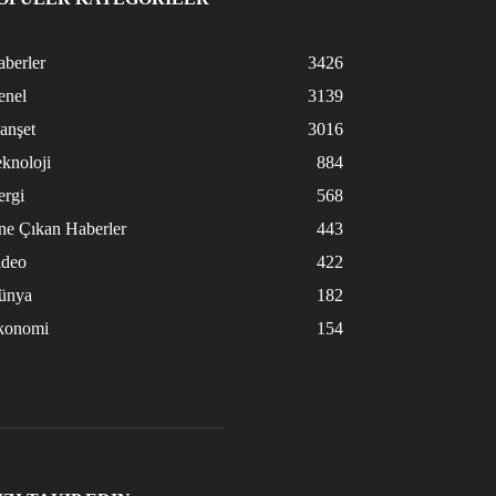
berler
3426
enel
3139
anşet
3016
knoloji
884
ergi
568
ne Çıkan Haberler
443
ideo
422
ünya
182
konomi
154