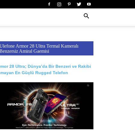
Ulefone Armor 28 Ultra Termal Kameralı
Benzersiz Amiral Gaemisi
mor 28 Ultra; Dünya’da Bir Benzeri ve Rakibi
lmayan En Güçlü Rugged Telefon