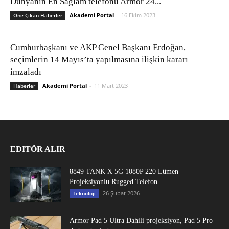
Dünyanın En Sağlam telefonu Armor 24...
Akademi Portal
-
16 Ekim 2023
Öne Çıkan Haberler
Cumhurbaşkanı ve AKP Genel Başkanı Erdoğan,
seçimlerin 14 Mayıs’ta yapılmasına ilişkin kararı
imzaladı
Akademi Portal
-
11 Mart 2023
Haberler
EDITÖR ALIR
8849 TANK X 5G 1080P 220 Lümen
Projeksiyonlu Rugged Telefon
26 Şubat 2026
Teknoloji
Armor Pad 5 Ultra Dahili projeksiyon, Pad 5 Pro