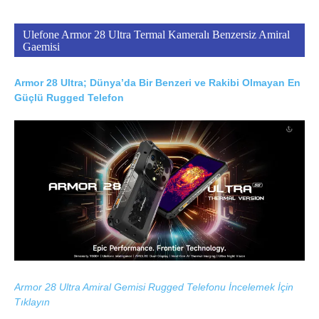
Ulefone Armor 28 Ultra Termal Kameralı Benzersiz Amiral
Gaemisi
Armor 28 Ultra; Dünya’da Bir Benzeri ve Rakibi Olmayan En
Güçlü Rugged Telefon
Armor 28 Ultra Amiral Gemisi Rugged Telefonu İncelemek İçin
Tıklayın