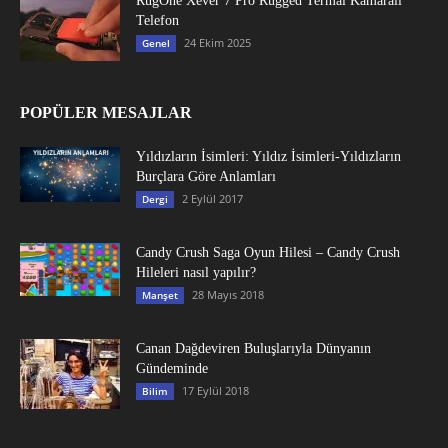
RugOne Xever 7 Pro Rugged Termal Kamaralı
Telefon
24 Ekim 2025
Genel
POPÜLER MESAJLAR
Yıldızların İsimleri: Yıldız İsimleri-Yıldızların
Burçlara Göre Anlamları
2 Eylül 2017
Dergi
Candy Crush Saga Oyun Hilesi – Candy Crush
Hileleri nasıl yapılır?
28 Mayıs 2018
Manşet
Canan Dağdeviren Buluşlarıyla Dünyanın
Gündeminde
17 Eylül 2018
Bilim