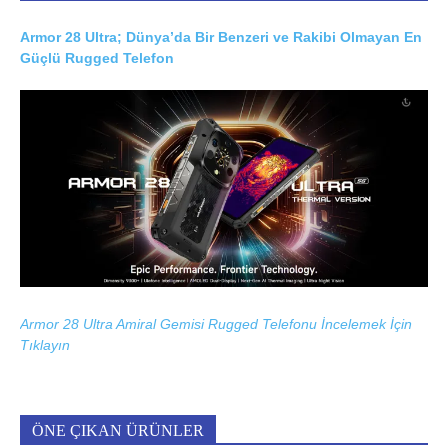
Armor 28 Ultra; Dünya’da Bir Benzeri ve Rakibi Olmayan En
Güçlü Rugged Telefon
Armor 28 Ultra Amiral Gemisi Rugged Telefonu İncelemek İçin
Tıklayın
ÖNE ÇIKAN ÜRÜNLER