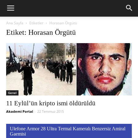
Ana Sayfa
Etiketler
Horasan Örgütü
Etiket: Horasan Örgütü
Genel
11 Eylül’ün kripto ismi öldürüldü
Akademi Portal
-
22 Temmuz 2015
Ulefone Armor 28 Ultra Termal Kameralı Benzersiz Amiral
Gaemisi