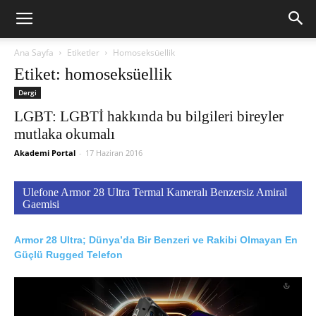
Ana Sayfa
Etiketler
Homoseksüellik
Etiket: homoseksüellik
Dergi
LGBT: LGBTİ hakkında bu bilgileri bireyler
mutlaka okumalı
Akademi Portal
-
17 Haziran 2016
Ulefone Armor 28 Ultra Termal Kameralı Benzersiz Amiral
Gaemisi
Armor 28 Ultra; Dünya’da Bir Benzeri ve Rakibi Olmayan En
Güçlü Rugged Telefon