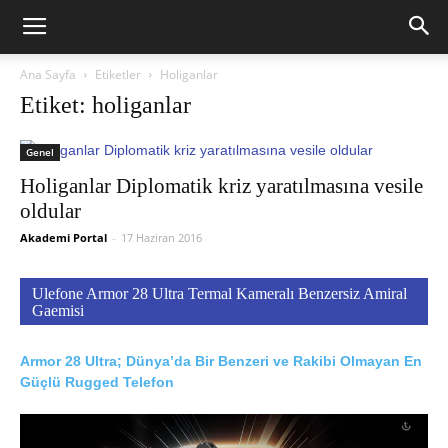
Ana Sayfa
Etiketler
Holiganlar
Etiket: holiganlar
Genel
Holiganlar Diplomatik kriz yaratılmasına vesile
oldular
Akademi Portal
-
17 Haziran 2016
Ulefone Armor 28 Ultra Termal Kameralı Benzersiz Amiral
Gaemisi
Armor 28 Ultra; Dünya’da Bir Benzeri ve Rakibi Olmayan En
Güçlü Rugged Telefon