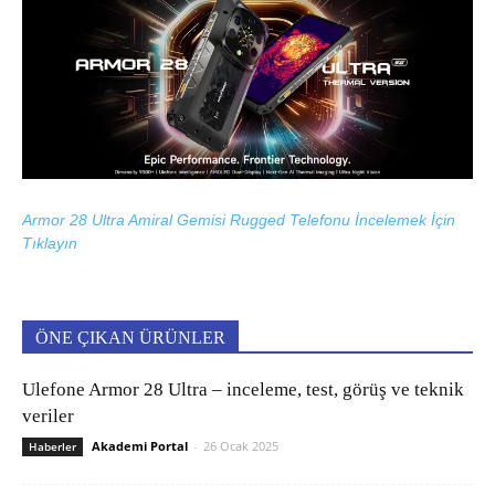
Armor 28 Ultra Amiral Gemisi Rugged Telefonu İncelemek İçin
Tıklayın
ÖNE ÇIKAN ÜRÜNLER
Ulefone Armor 28 Ultra – inceleme, test, görüş ve teknik
veriler
Akademi Portal
-
26 Ocak 2025
Haberler