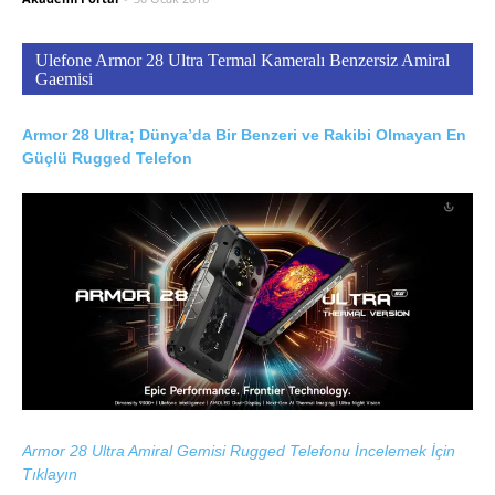
Ulefone Armor 28 Ultra Termal Kameralı Benzersiz Amiral
Gaemisi
Armor 28 Ultra; Dünya’da Bir Benzeri ve Rakibi Olmayan En
Güçlü Rugged Telefon
Armor 28 Ultra Amiral Gemisi Rugged Telefonu İncelemek İçin
Tıklayın