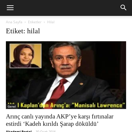
Ana Sayfa
Etiketler
Hilal
Etiket: hilal
Genel
Arınç canlı yayında AKP’ye karşı fırtınalar
estirdi ‘Kadeh kırıldı Şarap döküldü’
Akademi Portal
-
30 Ocak 2016