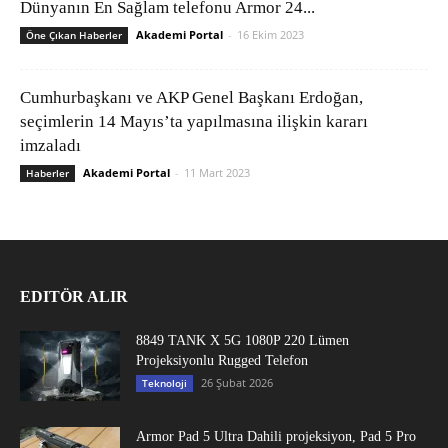
Dünyanın En Sağlam telefonu Armor 24...
Akademi Portal
-
16 Ekim 2023
Öne Çıkan Haberler
Cumhurbaşkanı ve AKP Genel Başkanı Erdoğan,
seçimlerin 14 Mayıs’ta yapılmasına ilişkin kararı
imzaladı
Akademi Portal
-
11 Mart 2023
Haberler
EDITÖR ALIR
8849 TANK X 5G 1080P 220 Lümen
Projeksiyonlu Rugged Telefon
26 Şubat 2026
Teknoloji
Armor Pad 5 Ultra Dahili projeksiyon, Pad 5 Pro