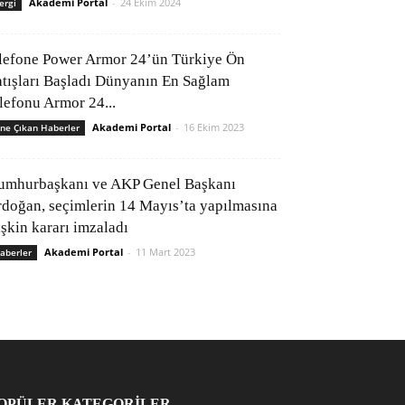
Akademi Portal
-
24 Ekim 2024
ergi
lefone Power Armor 24’ün Türkiye Ön
atışları Başladı Dünyanın En Sağlam
elefonu Armor 24...
Akademi Portal
-
16 Ekim 2023
ne Çıkan Haberler
umhurbaşkanı ve AKP Genel Başkanı
rdoğan, seçimlerin 14 Mayıs’ta yapılmasına
işkin kararı imzaladı
Akademi Portal
-
11 Mart 2023
aberler
OPÜLER KATEGORİLER