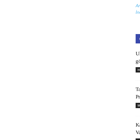
Ar
İn
U
gö
H
T
P
M
K
V