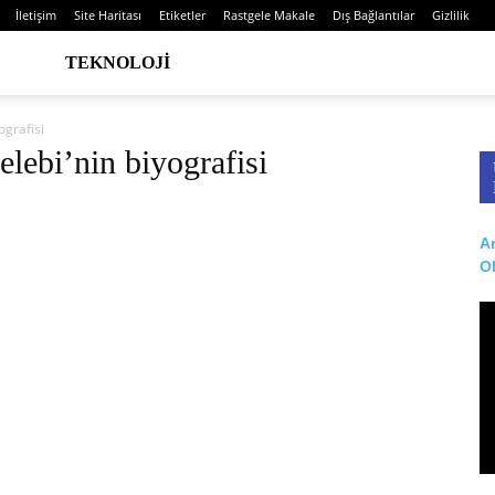
İletişim
Site Haritası
Etiketler
Rastgele Makale
Dış Bağlantılar
Gizlilik
TEKNOLOJI
ografisi
lebi’nin biyografisi
Ar
O