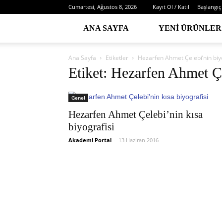
Cumartesi, Ağustos 8, 2026
Kayıt Ol / Katıl
Başlangıç
ANA SAYFA
YENI ÜRÜNLER
Ana Sayfa
Etiketler
Hezarfen Ahmet Çelebi’nin biy
Etiket: Hezarfen Ahmet Çe
Genel
Hezarfen Ahmet Çelebi’nin kısa
biyografisi
Akademi Portal
-
13 Haziran 2016