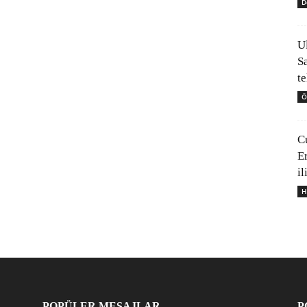
D
U
S
t
Ö
C
E
il
H
POPÜLER MESAJLAR
P