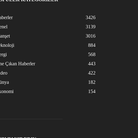
berler
3426
enel
3139
anşet
3016
knoloji
884
ergi
568
ne Çıkan Haberler
443
ideo
422
ünya
182
konomi
154