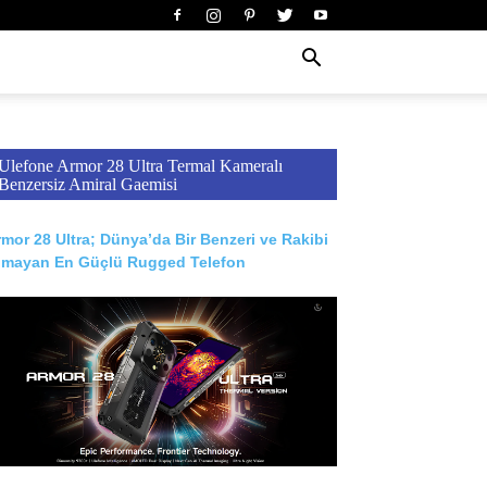
Ulefone Armor 28 Ultra Termal Kameralı
Benzersiz Amiral Gaemisi
mor 28 Ultra; Dünya’da Bir Benzeri ve Rakibi
lmayan En Güçlü Rugged Telefon