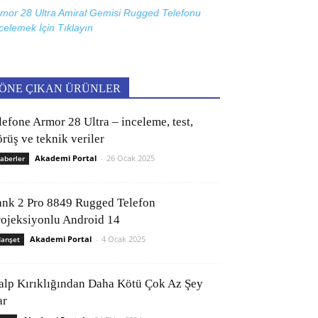
mor 28 Ultra Amiral Gemisi Rugged Telefonu
celemek İçin
Tıklayın
ÖNE ÇIKAN ÜRÜNLER
lefone Armor 28 Ultra – inceleme, test,
rüş ve teknik veriler
Akademi Portal
-
26 Ocak 2025
aberler
ank 2 Pro 8849 Rugged Telefon
rojeksiyonlu Android 14
Akademi Portal
-
4 Ocak 2025
anşet
alp Kırıklığından Daha Kötü Çok Az Şey
ar