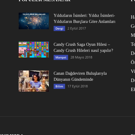
Yıldızların İsimleri: Yıldız İsimleri-
Ha
Yıldızların Burçlara Göre Anlamları
G
2 Eylül 2017
Dergi
M
Te
Candy Crush Saga Oyun Hilesi –
Candy Crush Hileleri nasıl yapılır?
D
28 Mayıs 2018
Manşet
Ö
V
Canan Dağdeviren Buluşlarıyla
Dünyanın Gündeminde
D
17 Eylül 2018
Bilim
E