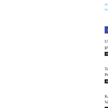
Ar
İn
U
gö
H
T
P
M
K
V