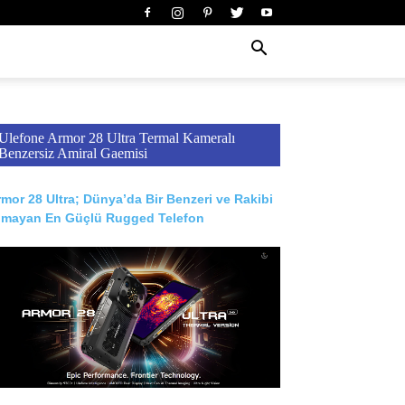
Ulefone Armor 28 Ultra Termal Kameralı
Benzersiz Amiral Gaemisi
mor 28 Ultra; Dünya’da Bir Benzeri ve Rakibi
lmayan En Güçlü Rugged Telefon