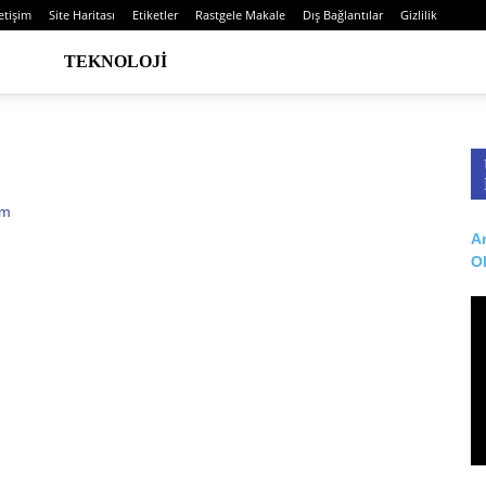
letişim
Site Haritası
Etiketler
Rastgele Makale
Dış Bağlantılar
Gizlilik
TEKNOLOJI
Ar
O