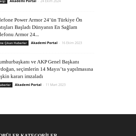
Akademi Portal
-
24 Ekim 2024
ergi
lefone Power Armor 24’ün Türkiye Ön
atışları Başladı Dünyanın En Sağlam
elefonu Armor 24...
Akademi Portal
-
16 Ekim 2023
ne Çıkan Haberler
umhurbaşkanı ve AKP Genel Başkanı
rdoğan, seçimlerin 14 Mayıs’ta yapılmasına
işkin kararı imzaladı
Akademi Portal
-
11 Mart 2023
aberler
OPÜLER KATEGORİLER