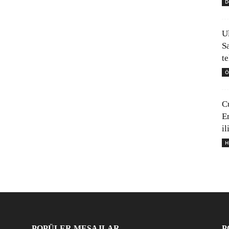
D
U
S
t
Ö
C
E
il
H
POPÜLER MESAJLAR
P