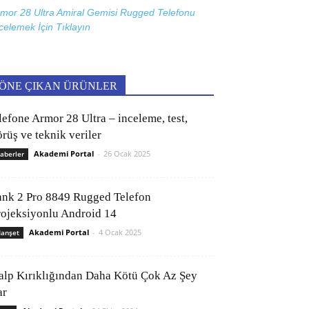
mor 28 Ultra Amiral Gemisi Rugged Telefonu
celemek İçin
Tıklayın
ÖNE ÇIKAN ÜRÜNLER
lefone Armor 28 Ultra – inceleme, test,
rüş ve teknik veriler
Akademi Portal
-
26 Ocak 2025
aberler
ank 2 Pro 8849 Rugged Telefon
rojeksiyonlu Android 14
Akademi Portal
-
4 Ocak 2025
anşet
alp Kırıklığından Daha Kötü Çok Az Şey
ar