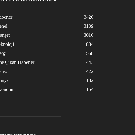
berler
3426
enel
3139
anşet
3016
knoloji
884
ergi
568
ne Çıkan Haberler
443
ideo
422
ünya
182
konomi
154