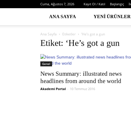
Cuma, Ağustos 7, 2026
Kayıt Ol / Katıl
Başlangıç
İ
ANA SAYFA
YENI ÜRÜNLER
Ana Sayfa
Etiketler
‘He’s got a gun
Etiket: ‘He’s got a gun
Genel
News Summary: illustrated news
headlines from around the world
Akademi Portal
-
10 Temmuz 2016