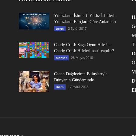
Yıldızların İsimleri: Yıldız İsimleri-
Ha
Yıldızların Burçlara Göre Anlamları
G
2 Eylül 2017
Dergi
M
Te
Candy Crush Saga Oyun Hilesi –
Candy Crush Hileleri nasıl yapılır?
D
28 Mayıs 2018
Manşet
Ö
V
Canan Dağdeviren Buluşlarıyla
Dünyanın Gündeminde
D
17 Eylül 2018
Bilim
E