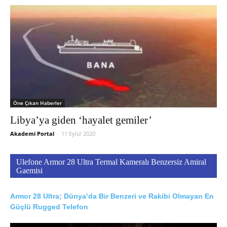
Öne Çıkan Haberler
Libya’ya giden ‘hayalet gemiler’
Akademi Portal
-
11 Eylül 2020
Ulefone Armor 28 Ultra Termal Kameralı Benzersiz Amiral
Gaemisi
Armor 28 Ultra; Dünya’da Bir Benzeri ve Rakibi Olmayan En
Güçlü Rugged Telefon