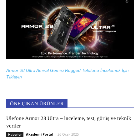
Armor 28 Ultra Amiral Gemisi Rugged Telefonu İncelemek İçin
Tıklayın
ÖNE ÇIKAN ÜRÜNLER
Ulefone Armor 28 Ultra – inceleme, test, görüş ve teknik
veriler
Akademi Portal
-
26 Ocak 2025
Haberler