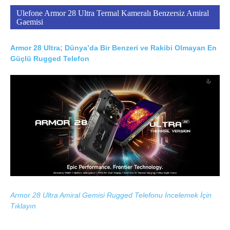
Ulefone Armor 28 Ultra Termal Kameralı Benzersiz Amiral
Gaemisi
Armor 28 Ultra; Dünya’da Bir Benzeri ve Rakibi Olmayan En
Güçlü Rugged Telefon
Armor 28 Ultra Amiral Gemisi Rugged Telefonu İncelemek İçin
Tıklayın