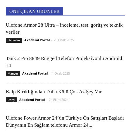
ÖNE ÇIKAN ÜRÜNLER
Ulefone Armor 28 Ultra – inceleme, test, görüş ve teknik
veriler
Akademi Portal
-
26 Ocak 2025
Haberler
Tank 2 Pro 8849 Rugged Telefon Projeksiyonlu Android
14
Akademi Portal
-
4 Ocak 2025
Manşet
Kalp Kırıklığından Daha Kötü Çok Az Şey Var
Akademi Portal
-
24 Ekim 2024
Dergi
Ulefone Power Armor 24’ün Türkiye Ön Satışları Başladı
Dünyanın En Sağlam telefonu Armor 24...