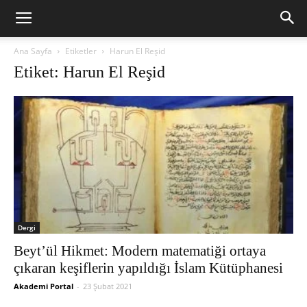
Ana Sayfa
Etiketler
Harun El Reşid
Etiket: Harun El Reşid
Dergi
Beyt’ül Hikmet: Modern matematiği ortaya
çıkaran keşiflerin yapıldığı İslam Kütüphanesi
Akademi Portal
-
23 Şubat 2021