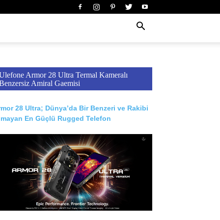
Ulefone Armor 28 Ultra Termal Kameralı
Benzersiz Amiral Gaemisi
mor 28 Ultra; Dünya’da Bir Benzeri ve Rakibi
lmayan En Güçlü Rugged Telefon