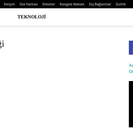
İletişim
Site Haritası
Etiketler
Rastgele Makale
Dış Bağlantılar
Gizlilik
TEKNOLOJI
ği
Ar
O