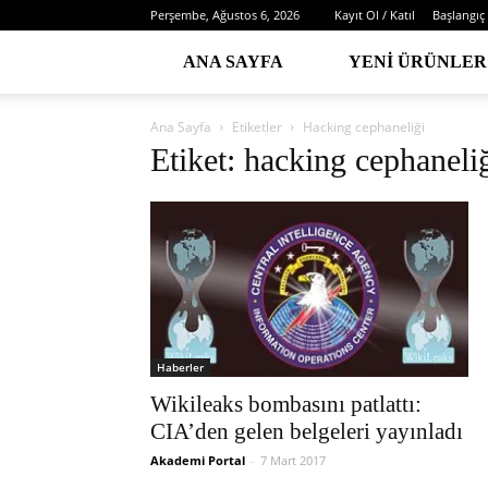
Perşembe, Ağustos 6, 2026
Kayıt Ol / Katıl
Başlangıç
ANA SAYFA
YENI ÜRÜNLER
Ana Sayfa
Etiketler
Hacking cephaneliği
Etiket: hacking cephaneli
Haberler
Wikileaks bombasını patlattı:
CIA’den gelen belgeleri yayınladı
Akademi Portal
-
7 Mart 2017