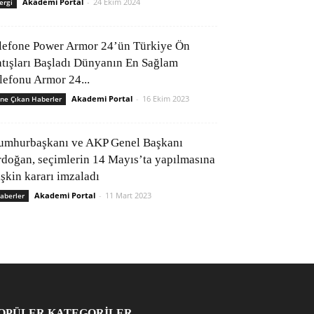
Akademi Portal
-
24 Ekim 2024
ergi
lefone Power Armor 24’ün Türkiye Ön
atışları Başladı Dünyanın En Sağlam
elefonu Armor 24...
Akademi Portal
-
16 Ekim 2023
ne Çıkan Haberler
umhurbaşkanı ve AKP Genel Başkanı
rdoğan, seçimlerin 14 Mayıs’ta yapılmasına
işkin kararı imzaladı
Akademi Portal
-
11 Mart 2023
aberler
OPÜLER KATEGORİLER