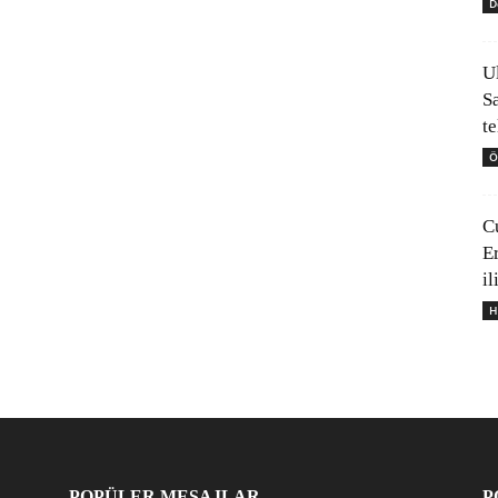
D
U
S
t
Ö
C
E
il
H
POPÜLER MESAJLAR
P