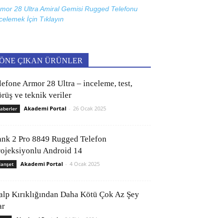
mor 28 Ultra Amiral Gemisi Rugged Telefonu
celemek İçin
Tıklayın
ÖNE ÇIKAN ÜRÜNLER
lefone Armor 28 Ultra – inceleme, test,
rüş ve teknik veriler
Akademi Portal
-
26 Ocak 2025
aberler
ank 2 Pro 8849 Rugged Telefon
rojeksiyonlu Android 14
Akademi Portal
-
4 Ocak 2025
anşet
alp Kırıklığından Daha Kötü Çok Az Şey
ar