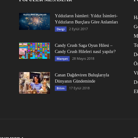
Yıldızların İsimleri: Yıldız İsimleri-
Ha
Yıldızların Burçlara Göre Anlamları
G
2 Eylül 2017
Dergi
M
Te
Candy Crush Saga Oyun Hilesi –
Candy Crush Hileleri nasıl yapılır?
D
28 Mayıs 2018
Manşet
Ö
V
Canan Dağdeviren Buluşlarıyla
Dünyanın Gündeminde
D
17 Eylül 2018
Bilim
E