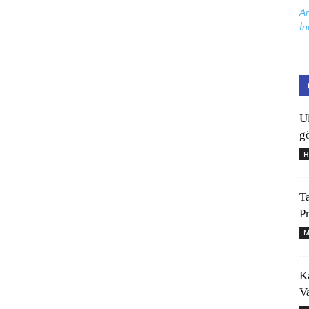
Ar
İn
U
gö
H
T
P
M
K
V