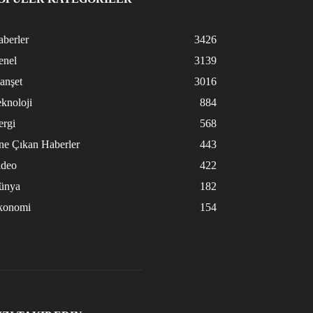
berler
3426
enel
3139
anşet
3016
knoloji
884
ergi
568
ne Çıkan Haberler
443
ideo
422
ünya
182
konomi
154