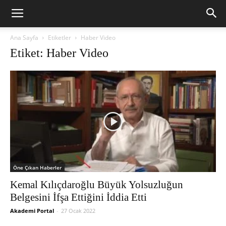
Ana Sayfa
Etiketler
Haber Video
Etiket: Haber Video
Öne Çıkan Haberler
Kemal Kılıçdaroğlu Büyük Yolsuzluğun
Belgesini İfşa Ettiğini İddia Etti
Akademi Portal
-
27 Ocak 2022