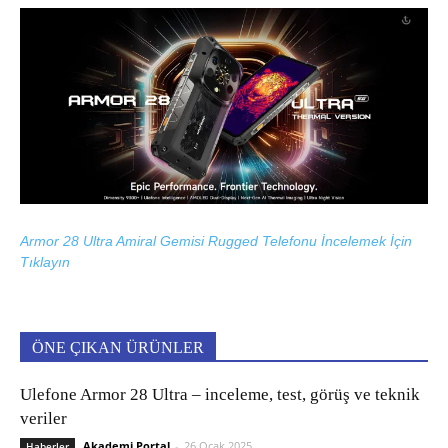
Armor 28 Ultra Amiral Gemisi Rugged Telefonu İncelemek İçin
Tıklayın
ÖNE ÇIKAN ÜRÜNLER
Ulefone Armor 28 Ultra – inceleme, test, görüş ve teknik
veriler
Akademi Portal
-
26 Ocak 2025
Haberler