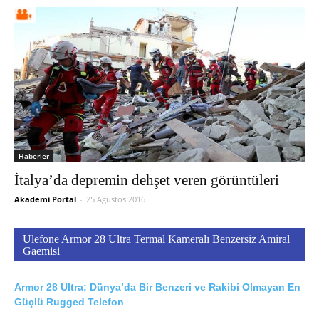
Haberler
İtalya’da depremin dehşet veren görüntüleri
Akademi Portal
-
25 Ağustos 2016
Ulefone Armor 28 Ultra Termal Kameralı Benzersiz Amiral
Gaemisi
Armor 28 Ultra; Dünya’da Bir Benzeri ve Rakibi Olmayan En
Güçlü Rugged Telefon