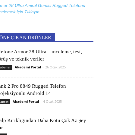
mor 28 Ultra Amiral Gemisi Rugged Telefonu
celemek İçin
Tıklayın
ÖNE ÇIKAN ÜRÜNLER
lefone Armor 28 Ultra – inceleme, test,
rüş ve teknik veriler
Akademi Portal
-
26 Ocak 2025
aberler
ank 2 Pro 8849 Rugged Telefon
rojeksiyonlu Android 14
Akademi Portal
-
4 Ocak 2025
anşet
alp Kırıklığından Daha Kötü Çok Az Şey
ar