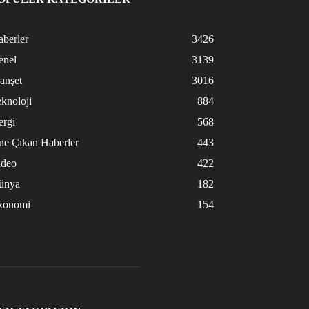
berler
3426
enel
3139
anşet
3016
knoloji
884
ergi
568
ne Çıkan Haberler
443
ideo
422
ünya
182
konomi
154