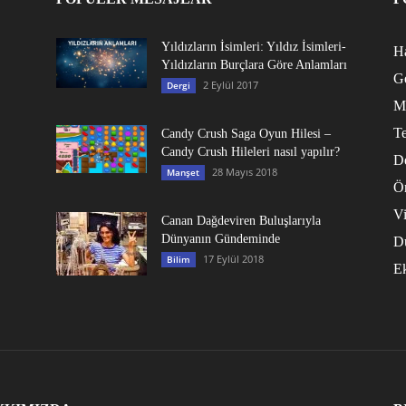
Yıldızların İsimleri: Yıldız İsimleri-
Ha
Yıldızların Burçlara Göre Anlamları
G
2 Eylül 2017
Dergi
M
Te
Candy Crush Saga Oyun Hilesi –
Candy Crush Hileleri nasıl yapılır?
D
28 Mayıs 2018
Manşet
Ö
V
Canan Dağdeviren Buluşlarıyla
Dünyanın Gündeminde
D
17 Eylül 2018
Bilim
E