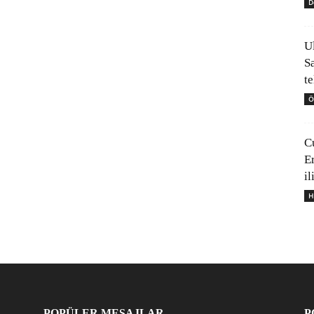
D
U
S
t
Ö
C
E
il
H
POPÜLER MESAJLAR
P