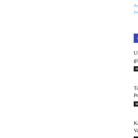
Ar
İn
U
gö
H
T
P
M
K
V