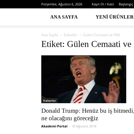
Perşembe, Ağustos 6, 2026
Kayıt Ol / Katıl
Başlangıç
ANA SAYFA
YENI ÜRÜNLER
Ana Sayfa
Etiketler
Gülen Cemaati ve PKK
Etiket: Gülen Cemaati v
Haberler
Donald Trump: Henüz bu iş bitmedi
ne olacağını göreceğiz
Akademi Portal
-
18 Ağustos 2018