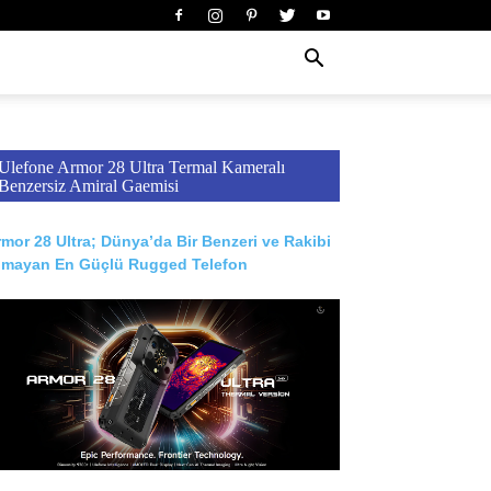
Ulefone Armor 28 Ultra Termal Kameralı
Benzersiz Amiral Gaemisi
mor 28 Ultra; Dünya’da Bir Benzeri ve Rakibi
lmayan En Güçlü Rugged Telefon