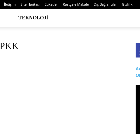
İletişim
Site Haritası
Etiketler
Rastgele Makale
Dış Bağlantılar
Gizlilik
TEKNOLOJI
e PKK
Ar
O
,