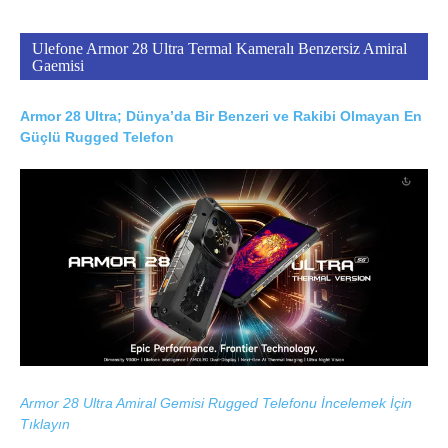
Ulefone Armor 28 Ultra Termal Kameralı Benzersiz Amiral
Gaemisi
Armor 28 Ultra; Dünya’da Bir Benzeri ve Rakibi Olmayan En
Güçlü Rugged Telefon
Armor 28 Ultra Amiral Gemisi Rugged Telefonu İncelemek İçin
Tıklayın