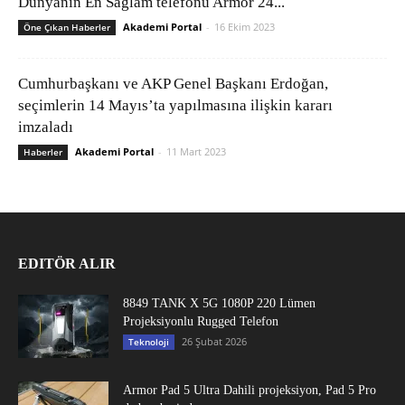
Dünyanın En Sağlam telefonu Armor 24...
Akademi Portal
-
16 Ekim 2023
Öne Çıkan Haberler
Cumhurbaşkanı ve AKP Genel Başkanı Erdoğan,
seçimlerin 14 Mayıs’ta yapılmasına ilişkin kararı
imzaladı
Akademi Portal
-
11 Mart 2023
Haberler
EDITÖR ALIR
8849 TANK X 5G 1080P 220 Lümen
Projeksiyonlu Rugged Telefon
26 Şubat 2026
Teknoloji
Armor Pad 5 Ultra Dahili projeksiyon, Pad 5 Pro