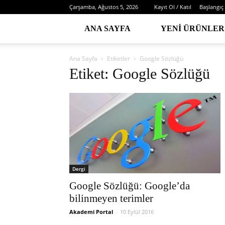
Çarşamba, Ağustos 5, 2026
Kayıt Ol / Katıl
Başlangıç
ANA SAYFA
YENI ÜRÜNLER
Ana Sayfa
Etiketler
Google Sözlüğü
Etiket: Google Sözlüğü
Dergi
Google Sözlüğü: Google’da
bilinmeyen terimler
Akademi Portal
-
10 Eylül 2016