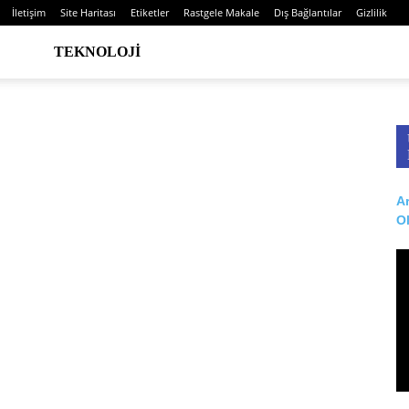
İletişim
Site Haritası
Etiketler
Rastgele Makale
Dış Bağlantılar
Gizlilik
TEKNOLOJI
Ar
O