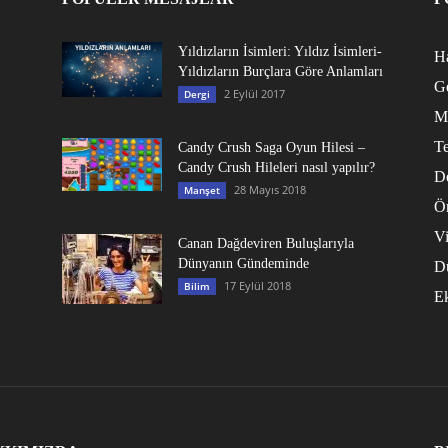
Yıldızların İsimleri: Yıldız İsimleri-
Ha
Yıldızların Burçlara Göre Anlamları
G
2 Eylül 2017
Dergi
M
Te
Candy Crush Saga Oyun Hilesi –
Candy Crush Hileleri nasıl yapılır?
D
28 Mayıs 2018
Manşet
Ö
V
Canan Dağdeviren Buluşlarıyla
Dünyanın Gündeminde
D
17 Eylül 2018
Bilim
E