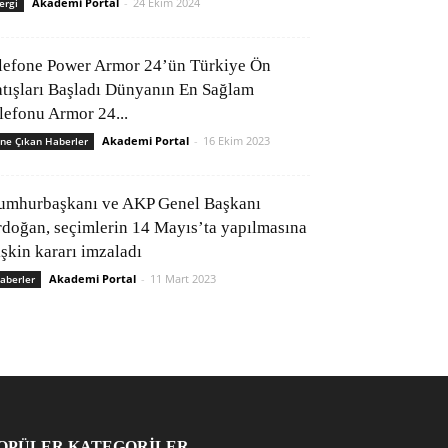
Akademi Portal
-
24 Ekim 2024
ergi
lefone Power Armor 24’ün Türkiye Ön
atışları Başladı Dünyanın En Sağlam
elefonu Armor 24...
Akademi Portal
-
16 Ekim 2023
ne Çıkan Haberler
umhurbaşkanı ve AKP Genel Başkanı
rdoğan, seçimlerin 14 Mayıs’ta yapılmasına
işkin kararı imzaladı
Akademi Portal
-
11 Mart 2023
aberler
OPÜLER KATEGORİLER