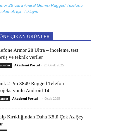
mor 28 Ultra Amiral Gemisi Rugged Telefonu
celemek İçin
Tıklayın
ÖNE ÇIKAN ÜRÜNLER
lefone Armor 28 Ultra – inceleme, test,
rüş ve teknik veriler
Akademi Portal
-
26 Ocak 2025
aberler
ank 2 Pro 8849 Rugged Telefon
rojeksiyonlu Android 14
Akademi Portal
-
4 Ocak 2025
anşet
alp Kırıklığından Daha Kötü Çok Az Şey
ar