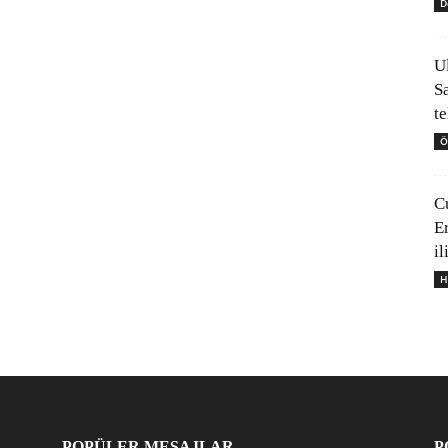
D
U
S
t
Ö
C
E
il
H
POPÜLER MESAJLAR
P