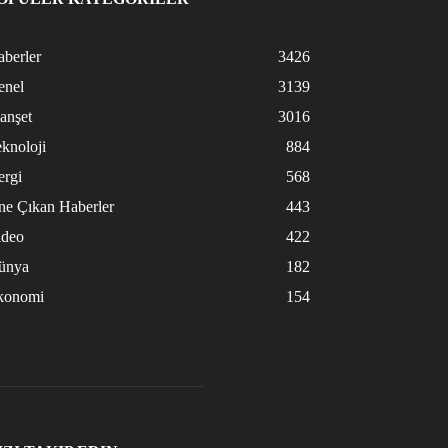
berler
3426
enel
3139
anşet
3016
knoloji
884
ergi
568
ne Çıkan Haberler
443
ideo
422
ünya
182
konomi
154