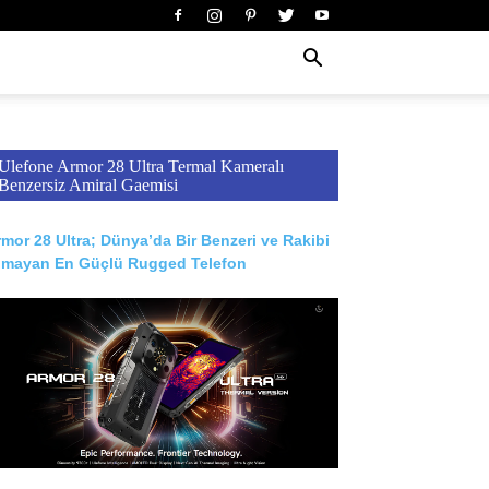
Ulefone Armor 28 Ultra Termal Kameralı
Benzersiz Amiral Gaemisi
mor 28 Ultra; Dünya’da Bir Benzeri ve Rakibi
lmayan En Güçlü Rugged Telefon