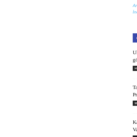
Ar
İn
U
gö
H
T
P
M
K
V