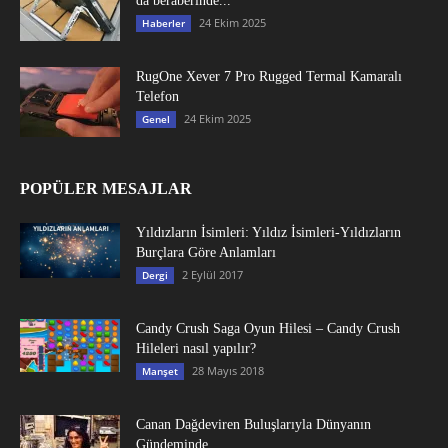
da beraberinde...
24 Ekim 2025
Haberler
RugOne Xever 7 Pro Rugged Termal Kamaralı
Telefon
24 Ekim 2025
Genel
POPÜLER MESAJLAR
Yıldızların İsimleri: Yıldız İsimleri-Yıldızların
Burçlara Göre Anlamları
2 Eylül 2017
Dergi
Candy Crush Saga Oyun Hilesi – Candy Crush
Hileleri nasıl yapılır?
28 Mayıs 2018
Manşet
Canan Dağdeviren Buluşlarıyla Dünyanın
Gündeminde