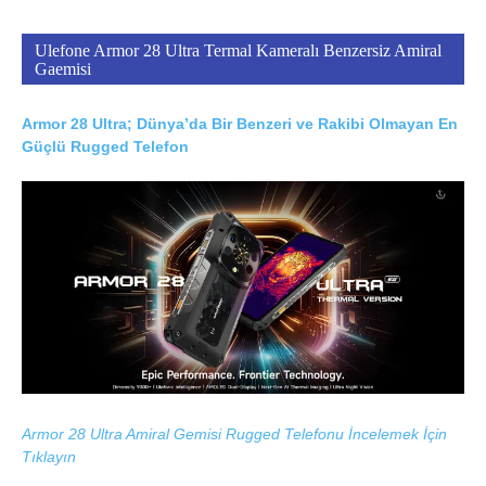
Ulefone Armor 28 Ultra Termal Kameralı Benzersiz Amiral
Gaemisi
Armor 28 Ultra; Dünya’da Bir Benzeri ve Rakibi Olmayan En
Güçlü Rugged Telefon
Armor 28 Ultra Amiral Gemisi Rugged Telefonu İncelemek İçin
Tıklayın