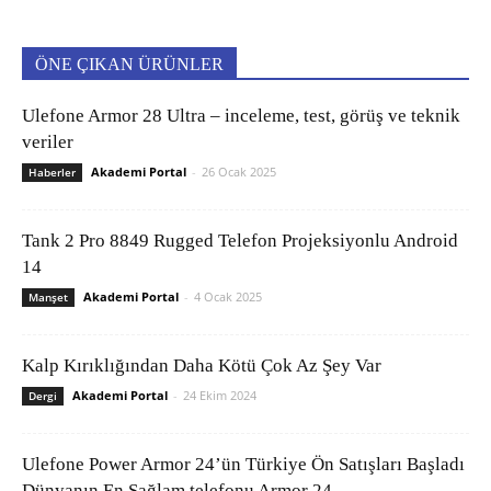
ÖNE ÇIKAN ÜRÜNLER
Ulefone Armor 28 Ultra – inceleme, test, görüş ve teknik
veriler
Akademi Portal
-
26 Ocak 2025
Haberler
Tank 2 Pro 8849 Rugged Telefon Projeksiyonlu Android
14
Akademi Portal
-
4 Ocak 2025
Manşet
Kalp Kırıklığından Daha Kötü Çok Az Şey Var
Akademi Portal
-
24 Ekim 2024
Dergi
Ulefone Power Armor 24’ün Türkiye Ön Satışları Başladı
Dünyanın En Sağlam telefonu Armor 24...