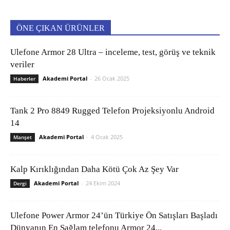
ÖNE ÇIKAN ÜRÜNLER
Ulefone Armor 28 Ultra – inceleme, test, görüş ve teknik
veriler
Akademi Portal
-
26 Ocak 2025
Haberler
Tank 2 Pro 8849 Rugged Telefon Projeksiyonlu Android
14
Akademi Portal
-
4 Ocak 2025
Manşet
Kalp Kırıklığından Daha Kötü Çok Az Şey Var
Akademi Portal
-
24 Ekim 2024
Dergi
Ulefone Power Armor 24’ün Türkiye Ön Satışları Başladı
Dünyanın En Sağlam telefonu Armor 24...