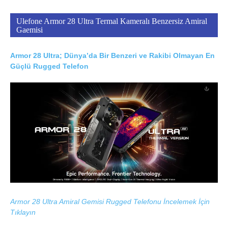
Ulefone Armor 28 Ultra Termal Kameralı Benzersiz Amiral
Gaemisi
Armor 28 Ultra; Dünya’da Bir Benzeri ve Rakibi Olmayan En
Güçlü Rugged Telefon
Armor 28 Ultra Amiral Gemisi Rugged Telefonu İncelemek İçin
Tıklayın