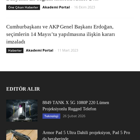
Akademi Portal
-
16 Ekim 2023
Öne Çıkan Haberler
Cumhurbaşkanı ve AKP Genel Başkanı Erdoğan,
seçimlerin 14 Mayıs’ta yapılmasına ilişkin kararı
imzaladı
Akademi Portal
-
11 Mart 2023
Haberler
EDITÖR ALIR
8849 TANK X 5G 1080P 220 Lümen
Projeksiyonlu Rugged Telefon
26 Şubat 2026
Teknoloji
Armor Pad 5 Ultra Dahili projeksiyon, Pad 5 Pro
da beraberinde...