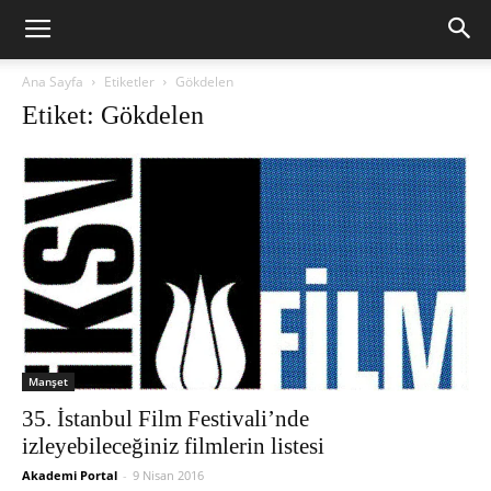
Ana Sayfa
Etiketler
Gökdelen
Etiket: Gökdelen
Manşet
35. İstanbul Film Festivali’nde
izleyebileceğiniz filmlerin listesi
Akademi Portal
-
9 Nisan 2016