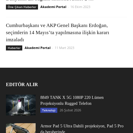
Akademi Portal
-
16 Ekim 2023
Öne Çıkan Haberler
Cumhurbaşkanı ve AKP Genel Başkanı Erdoğan,
seçimlerin 14 Mayıs’ta yapılmasına ilişkin kararı
imzaladı
Akademi Portal
-
11 Mart 2023
Haberler
EDITÖR ALIR
8849 TANK X 5G 1080P 220 Lümen
Projeksiyonlu Rugged Telefon
26 Şubat 2026
Teknoloji
Armor Pad 5 Ultra Dahili projeksiyon, Pad 5 Pro
da beraberinde...