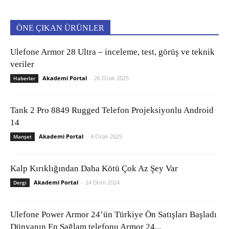
ÖNE ÇIKAN ÜRÜNLER
Ulefone Armor 28 Ultra – inceleme, test, görüş ve teknik
veriler
Akademi Portal
-
26 Ocak 2025
Haberler
Tank 2 Pro 8849 Rugged Telefon Projeksiyonlu Android
14
Akademi Portal
-
4 Ocak 2025
Manşet
Kalp Kırıklığından Daha Kötü Çok Az Şey Var
Akademi Portal
-
24 Ekim 2024
Dergi
Ulefone Power Armor 24’ün Türkiye Ön Satışları Başladı
Dünyanın En Sağlam telefonu Armor 24...