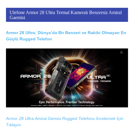
Ulefone Armor 28 Ultra Termal Kameralı Benzersiz Amiral
Gaemisi
Armor 28 Ultra; Dünya’da Bir Benzeri ve Rakibi Olmayan En
Güçlü Rugged Telefon
Armor 28 Ultra Amiral Gemisi Rugged Telefonu İncelemek İçin
Tıklayın