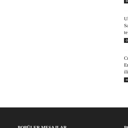
D
U
S
t
Ö
C
E
il
H
POPÜLER MESAJLAR
P