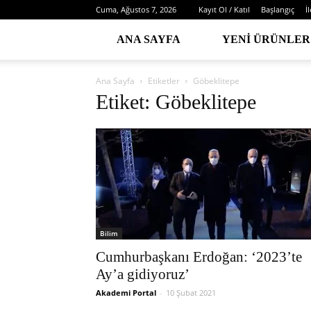
Cuma, Ağustos 7, 2026
Kayıt Ol / Katıl
Başlangıç
İ
ANA SAYFA
YENI ÜRÜNLER
Ana Sayfa
Etiketler
Göbeklitepe
Etiket: Göbeklitepe
Bilim
Cumhurbaşkanı Erdoğan: ‘2023’te
Ay’a gidiyoruz’
Akademi Portal
-
10 Şubat 2021