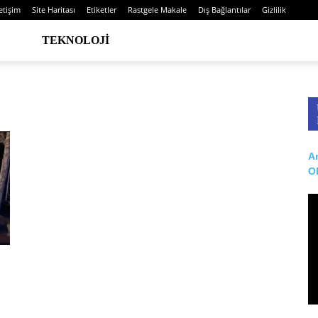
letişim
Site Haritası
Etiketler
Rastgele Makale
Dış Bağlantılar
Gizlilik
TEKNOLOJI
Ar
O