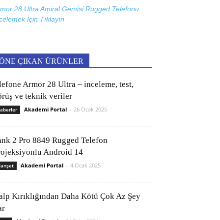
mor 28 Ultra Amiral Gemisi Rugged Telefonu
celemek İçin
Tıklayın
ÖNE ÇIKAN ÜRÜNLER
lefone Armor 28 Ultra – inceleme, test,
rüş ve teknik veriler
Akademi Portal
-
26 Ocak 2025
aberler
ank 2 Pro 8849 Rugged Telefon
rojeksiyonlu Android 14
Akademi Portal
-
4 Ocak 2025
anşet
alp Kırıklığından Daha Kötü Çok Az Şey
ar