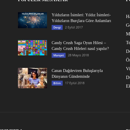
Yıldızların İsimleri: Yıldız İsimleri-
Ha
Yıldızların Burçlara Göre Anlamları
G
2 Eylül 2017
Dergi
M
Te
Candy Crush Saga Oyun Hilesi –
Candy Crush Hileleri nasıl yapılır?
D
28 Mayıs 2018
Manşet
Ö
V
Canan Dağdeviren Buluşlarıyla
Dünyanın Gündeminde
D
17 Eylül 2018
Bilim
E