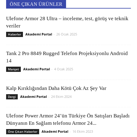
ÖNE ÇIKAN ÜRÜNLER
Ulefone Armor 28 Ultra – inceleme, test, görüş ve teknik
veriler
Akademi Portal
-
26 Ocak 2025
Haberler
Tank 2 Pro 8849 Rugged Telefon Projeksiyonlu Android
14
Akademi Portal
-
4 Ocak 2025
Manşet
Kalp Kırıklığından Daha Kötü Çok Az Şey Var
Akademi Portal
-
24 Ekim 2024
Dergi
Ulefone Power Armor 24’ün Türkiye Ön Satışları Başladı
Dünyanın En Sağlam telefonu Armor 24...
Akademi Portal
-
16 Ekim 2023
Öne Çıkan Haberler