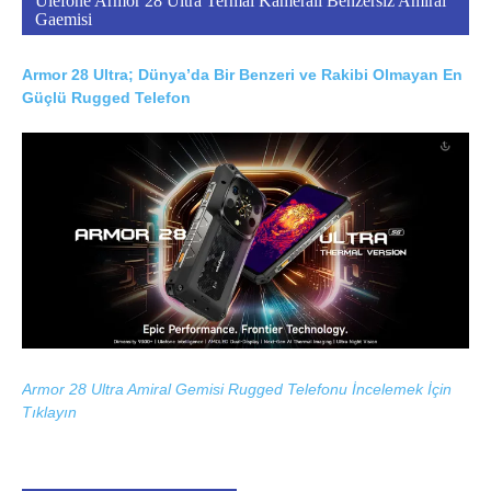
Ulefone Armor 28 Ultra Termal Kameralı Benzersiz Amiral
Gaemisi
Armor 28 Ultra; Dünya’da Bir Benzeri ve Rakibi Olmayan En
Güçlü Rugged Telefon
Armor 28 Ultra Amiral Gemisi Rugged Telefonu İncelemek İçin
Tıklayın