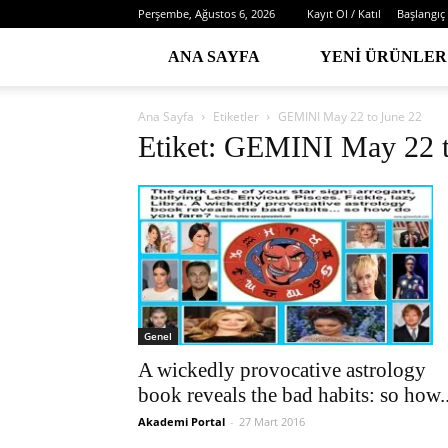
Perşembe, Ağustos 6, 2026
Kayıt Ol / Katıl
Başlangıç
ANA SAYFA
YENI ÜRÜNLER
Ana Sayfa
Etiketler
GEMINI May 22 to June 22
Etiket: GEMINI May 22 t
Genel
A wickedly provocative astrology
book reveals the bad habits: so how..
Akademi Portal
-
27 Mart 2016