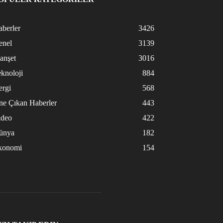
berler
3426
enel
3139
anşet
3016
knoloji
884
ergi
568
ne Çıkan Haberler
443
ideo
422
ünya
182
konomi
154