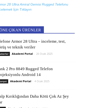
mor 28 Ultra Amiral Gemisi Rugged Telefonu
celemek İçin
Tıklayın
ÖNE ÇIKAN ÜRÜNLER
lefone Armor 28 Ultra – inceleme, test,
rüş ve teknik veriler
Akademi Portal
-
26 Ocak 2025
aberler
ank 2 Pro 8849 Rugged Telefon
rojeksiyonlu Android 14
Akademi Portal
-
4 Ocak 2025
anşet
alp Kırıklığından Daha Kötü Çok Az Şey
ar