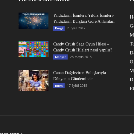
Yıldızların İsimleri: Yıldız İsimleri-
Ha
Yıldızların Burçlara Göre Anlamları
G
2 Eylül 2017
Dergi
M
Te
Candy Crush Saga Oyun Hilesi –
Candy Crush Hileleri nasıl yapılır?
D
28 Mayıs 2018
Manşet
Ö
V
Canan Dağdeviren Buluşlarıyla
Dünyanın Gündeminde
D
17 Eylül 2018
Bilim
E