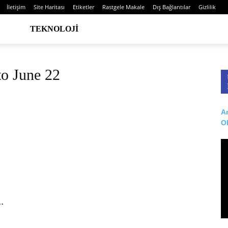
İletişim
Site Haritası
Etiketler
Rastgele Makale
Dış Bağlantılar
Gizlilik
TEKNOLOJI
o June 22
Ar
O
.