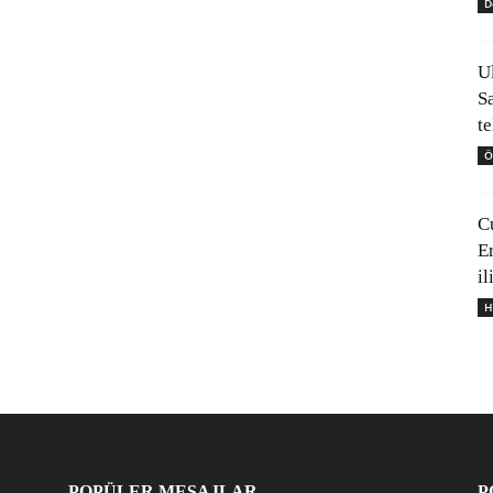
D
U
S
t
Ö
C
E
il
H
POPÜLER MESAJLAR
P