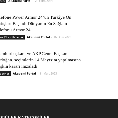
Akademi Portal
-
24 Ekim 2024
ergi
lefone Power Armor 24’ün Türkiye Ön
atışları Başladı Dünyanın En Sağlam
elefonu Armor 24...
Akademi Portal
-
16 Ekim 2023
ne Çıkan Haberler
umhurbaşkanı ve AKP Genel Başkanı
rdoğan, seçimlerin 14 Mayıs’ta yapılmasına
işkin kararı imzaladı
Akademi Portal
-
11 Mart 2023
aberler
OPÜLER KATEGORİLER