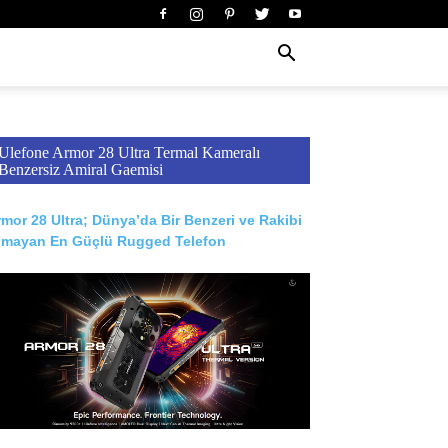
Ulefone Armor 28 Ultra Termal Kameralı
Benzersiz Amiral Gaemisi
mor 28 Ultra; Dünya’da Bir Benzeri ve Rakibi
lmayan En Güçlü Rugged Telefon