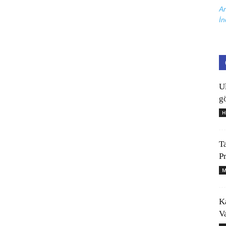
Ar
İn
U
gö
H
T
P
M
K
V