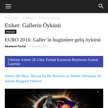
Ana Sayfa
Etiketler
Gallerin Öyküsü
Etiket: Gallerin Öyküsü
Manşet
EURO 2016: Galler’in bugünlere geliş öyküsü
Akademi Portal
-
5 Temmuz 2016
Ulefone Armor 28 Ultra Termal Kameralı Benzersiz Amiral
Gaemisi
Armor 28 Ultra; Dünya’da Bir Benzeri ve Rakibi Olmayan En
Güçlü Rugged Telefon