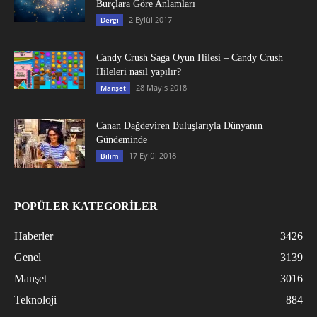
Burçlara Göre Anlamları
2 Eylül 2017
Dergi
Candy Crush Saga Oyun Hilesi – Candy Crush
Hileleri nasıl yapılır?
28 Mayıs 2018
Manşet
Canan Dağdeviren Buluşlarıyla Dünyanın
Gündeminde
17 Eylül 2018
Bilim
POPÜLER KATEGORİLER
Haberler
3426
Genel
3139
Manşet
3016
Teknoloji
884