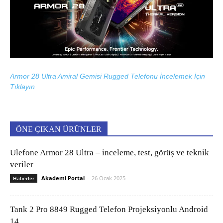
Armor 28 Ultra Amiral Gemisi Rugged Telefonu İncelemek İçin
Tıklayın
ÖNE ÇIKAN ÜRÜNLER
Ulefone Armor 28 Ultra – inceleme, test, görüş ve teknik
veriler
Akademi Portal
-
26 Ocak 2025
Haberler
Tank 2 Pro 8849 Rugged Telefon Projeksiyonlu Android
14