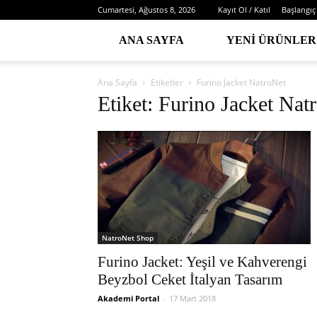
Cumartesi, Ağustos 8, 2026
Kayıt Ol / Katıl
Başlangıç
ANA SAYFA
YENI ÜRÜNLER
Ana Sayfa
Etiketler
Furino Jacket NatroNet
Etiket: Furino Jacket Nat
NatroNet Shop
Furino Jacket: Yeşil ve Kahverengi
Beyzbol Ceket İtalyan Tasarım
Akademi Portal
-
17 Mart 2018