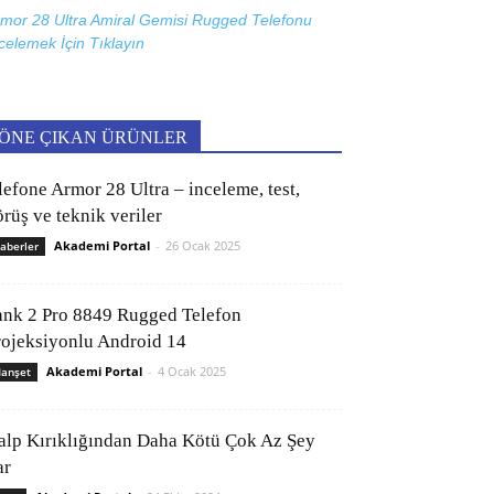
mor 28 Ultra Amiral Gemisi Rugged Telefonu
celemek İçin
Tıklayın
ÖNE ÇIKAN ÜRÜNLER
lefone Armor 28 Ultra – inceleme, test,
rüş ve teknik veriler
Akademi Portal
-
26 Ocak 2025
aberler
ank 2 Pro 8849 Rugged Telefon
rojeksiyonlu Android 14
Akademi Portal
-
4 Ocak 2025
anşet
alp Kırıklığından Daha Kötü Çok Az Şey
ar