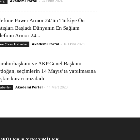
Akademi Portal
-
24 Ekim 2024
ergi
lefone Power Armor 24’ün Türkiye Ön
atışları Başladı Dünyanın En Sağlam
elefonu Armor 24...
Akademi Portal
-
16 Ekim 2023
ne Çıkan Haberler
umhurbaşkanı ve AKP Genel Başkanı
rdoğan, seçimlerin 14 Mayıs’ta yapılmasına
işkin kararı imzaladı
Akademi Portal
-
11 Mart 2023
aberler
OPÜLER KATEGORİLER