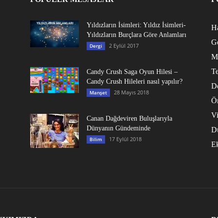
Yıldızların İsimleri: Yıldız İsimleri-
Ha
Yıldızların Burçlara Göre Anlamları
G
2 Eylül 2017
Dergi
M
Te
Candy Crush Saga Oyun Hilesi –
Candy Crush Hileleri nasıl yapılır?
D
28 Mayıs 2018
Manşet
Ö
V
Canan Dağdeviren Buluşlarıyla
Dünyanın Gündeminde
D
17 Eylül 2018
Bilim
E