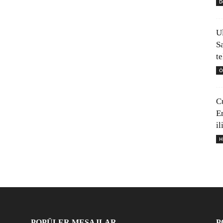
D
U
S
t
Ö
C
E
il
H
POPÜLER MESAJLAR
P