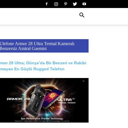
Ulefone Armor 28 Ultra Termal Kameralı
Benzersiz Amiral Gaemisi
mor 28 Ultra; Dünya’da Bir Benzeri ve Rakibi
lmayan En Güçlü Rugged Telefon