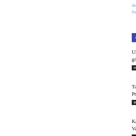
Ar
İn
U
gö
H
T
P
M
K
V