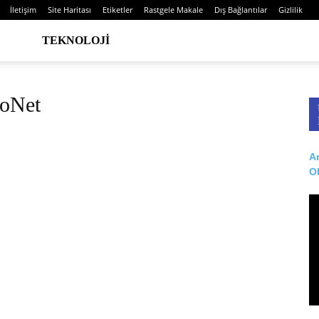
İletişim
Site Haritası
Etiketler
Rastgele Makale
Dış Bağlantılar
Gizlilik
TEKNOLOJI
roNet
Ar
O