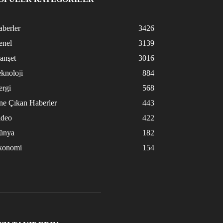
berler
3426
enel
3139
anşet
3016
knoloji
884
ergi
568
ne Çıkan Haberler
443
ideo
422
ünya
182
konomi
154