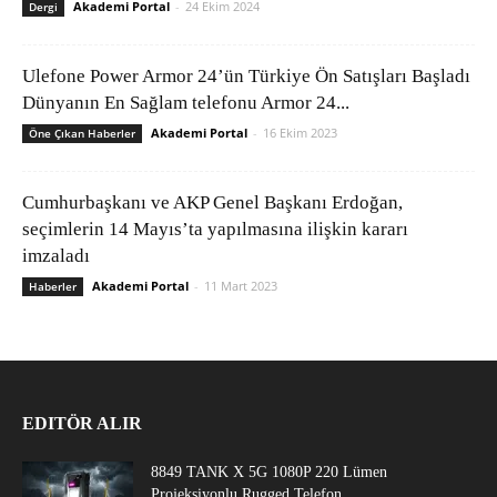
Akademi Portal
-
24 Ekim 2024
Dergi
Ulefone Power Armor 24’ün Türkiye Ön Satışları Başladı
Dünyanın En Sağlam telefonu Armor 24...
Akademi Portal
-
16 Ekim 2023
Öne Çıkan Haberler
Cumhurbaşkanı ve AKP Genel Başkanı Erdoğan,
seçimlerin 14 Mayıs’ta yapılmasına ilişkin kararı
imzaladı
Akademi Portal
-
11 Mart 2023
Haberler
EDITÖR ALIR
8849 TANK X 5G 1080P 220 Lümen
Projeksiyonlu Rugged Telefon