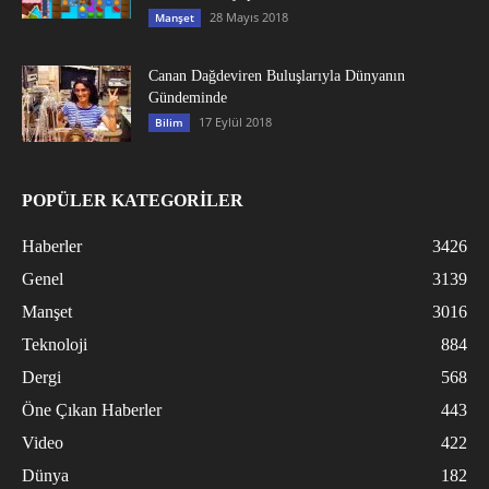
28 Mayıs 2018
Manşet
Canan Dağdeviren Buluşlarıyla Dünyanın
Gündeminde
17 Eylül 2018
Bilim
POPÜLER KATEGORİLER
Haberler
3426
Genel
3139
Manşet
3016
Teknoloji
884
Dergi
568
Öne Çıkan Haberler
443
Video
422
Dünya
182