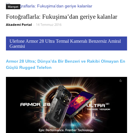
Manşet
Fotoğraflarla: Fukuşima’dan geriye kalanlar
Akademi Portal
-
14 Temmuz 2016
Ulefone Armor 28 Ultra Termal Kameralı Benzersiz Amiral
Gaemisi
Armor 28 Ultra; Dünya’da Bir Benzeri ve Rakibi Olmayan En
Güçlü Rugged Telefon