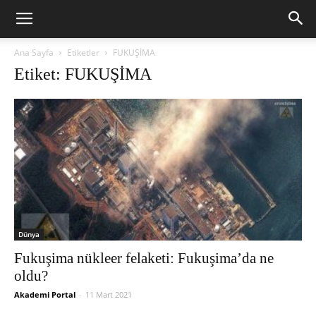
Ana Sayfa
Etiketler
FUKUŞİMA
Etiket: FUKUŞİMA
Dünya
Fukuşima nükleer felaketi: Fukuşima’da ne
oldu?
Akademi Portal
-
11 Mart 2021