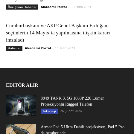
Akademi Portal
-
16 Ekim 2023
Öne Çıkan Haberler
Cumhurbaşkanı ve AKP Genel Başkanı Erdoğan,
seçimlerin 14 Mayıs’ta yapılmasına ilişkin kararı
imzaladı
Akademi Portal
-
11 Mart 2023
Haberler
EDITÖR ALIR
8849 TANK X 5G 1080P 220 Lümen
Projeksiyonlu Rugged Telefon
26 Şubat 2026
Teknoloji
Armor Pad 5 Ultra Dahili projeksiyon, Pad 5 Pro
da beraberinde...