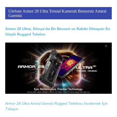
Ulefone Armor 28 Ultra Termal Kameralı Benzersiz Amiral
Gaemisi
Armor 28 Ultra; Dünya’da Bir Benzeri ve Rakibi Olmayan En
Güçlü Rugged Telefon
Armor 28 Ultra Amiral Gemisi Rugged Telefonu İncelemek İçin
Tıklayın