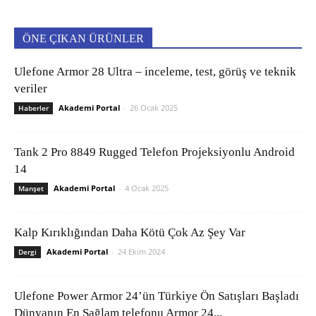
ÖNE ÇIKAN ÜRÜNLER
Ulefone Armor 28 Ultra – inceleme, test, görüş ve teknik
veriler
Akademi Portal
-
26 Ocak 2025
Haberler
Tank 2 Pro 8849 Rugged Telefon Projeksiyonlu Android
14
Akademi Portal
-
4 Ocak 2025
Manşet
Kalp Kırıklığından Daha Kötü Çok Az Şey Var
Akademi Portal
-
24 Ekim 2024
Dergi
Ulefone Power Armor 24’ün Türkiye Ön Satışları Başladı
Dünyanın En Sağlam telefonu Armor 24...