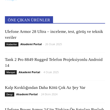
ÖNE ÇIKAN ÜRÜNLER
Ulefone Armor 28 Ultra – inceleme, test, görüş ve teknik
veriler
Akademi Portal
-
26 Ocak 2025
Haberler
Tank 2 Pro 8849 Rugged Telefon Projeksiyonlu Android
14
Akademi Portal
-
4 Ocak 2025
Manşet
Kalp Kırıklığından Daha Kötü Çok Az Şey Var
Akademi Portal
-
24 Ekim 2024
Dergi
Ulefone Power Armor 24’ün Türkiye Ön Satışları Başladı