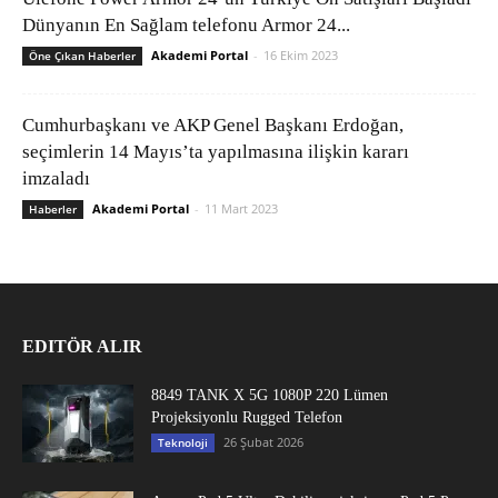
Dünyanın En Sağlam telefonu Armor 24...
Akademi Portal
-
16 Ekim 2023
Öne Çıkan Haberler
Cumhurbaşkanı ve AKP Genel Başkanı Erdoğan,
seçimlerin 14 Mayıs’ta yapılmasına ilişkin kararı
imzaladı
Akademi Portal
-
11 Mart 2023
Haberler
EDITÖR ALIR
8849 TANK X 5G 1080P 220 Lümen
Projeksiyonlu Rugged Telefon
26 Şubat 2026
Teknoloji