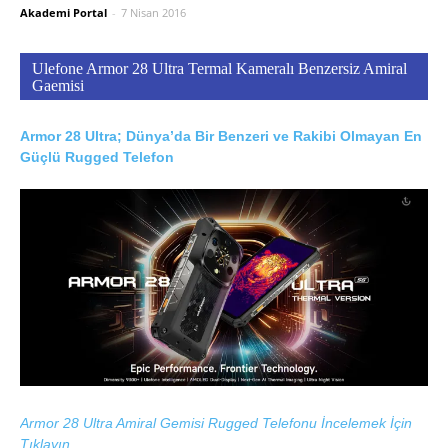
Akademi Portal
-
7 Nisan 2016
Ulefone Armor 28 Ultra Termal Kameralı Benzersiz Amiral
Gaemisi
Armor 28 Ultra; Dünya’da Bir Benzeri ve Rakibi Olmayan En
Güçlü Rugged Telefon
Armor 28 Ultra Amiral Gemisi Rugged Telefonu İncelemek İçin
Tıklayın