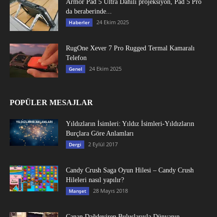
Armor Pad 5 Ultra Dahili projeksiyon, Pad 5 Pro
da beraberinde...
24 Ekim 2025
Haberler
RugOne Xever 7 Pro Rugged Termal Kamaralı
Telefon
24 Ekim 2025
Genel
POPÜLER MESAJLAR
Yıldızların İsimleri: Yıldız İsimleri-Yıldızların
Burçlara Göre Anlamları
2 Eylül 2017
Dergi
Candy Crush Saga Oyun Hilesi – Candy Crush
Hileleri nasıl yapılır?
28 Mayıs 2018
Manşet
Canan Dağdeviren Buluşlarıyla Dünyanın