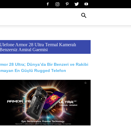
Ulefone Armor 28 Ultra Termal Kameralı
Benzersiz Amiral Gaemisi
mor 28 Ultra; Dünya’da Bir Benzeri ve Rakibi
lmayan En Güçlü Rugged Telefon