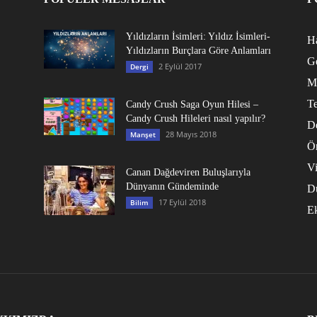
Yıldızların İsimleri: Yıldız İsimleri-
Ha
Yıldızların Burçlara Göre Anlamları
G
2 Eylül 2017
Dergi
M
Te
Candy Crush Saga Oyun Hilesi –
Candy Crush Hileleri nasıl yapılır?
D
28 Mayıs 2018
Manşet
Ö
V
Canan Dağdeviren Buluşlarıyla
Dünyanın Gündeminde
D
17 Eylül 2018
Bilim
E