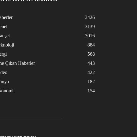
berler
3426
enel
3139
anşet
3016
knoloji
884
ergi
568
ne Çıkan Haberler
443
ideo
422
ünya
182
konomi
154