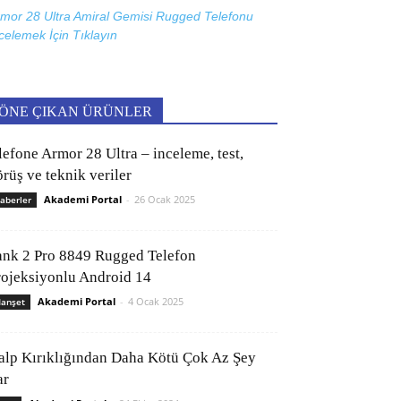
mor 28 Ultra Amiral Gemisi Rugged Telefonu
celemek İçin
Tıklayın
ÖNE ÇIKAN ÜRÜNLER
lefone Armor 28 Ultra – inceleme, test,
rüş ve teknik veriler
Akademi Portal
-
26 Ocak 2025
aberler
ank 2 Pro 8849 Rugged Telefon
rojeksiyonlu Android 14
Akademi Portal
-
4 Ocak 2025
anşet
alp Kırıklığından Daha Kötü Çok Az Şey
ar