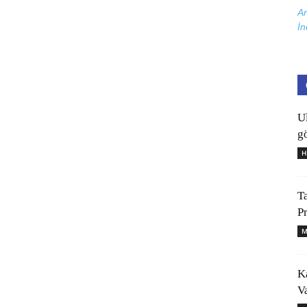
Ar
İn
U
gö
H
T
P
M
K
V