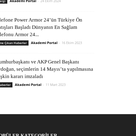
Akademi Portal
-
24 Ekim 2024
ergi
lefone Power Armor 24’ün Türkiye Ön
atışları Başladı Dünyanın En Sağlam
elefonu Armor 24...
Akademi Portal
-
16 Ekim 2023
ne Çıkan Haberler
umhurbaşkanı ve AKP Genel Başkanı
rdoğan, seçimlerin 14 Mayıs’ta yapılmasına
işkin kararı imzaladı
Akademi Portal
-
11 Mart 2023
aberler
OPÜLER KATEGORİLER