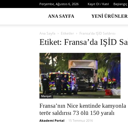
Perşembe, Ağustos 6, 2026
Kayıt Ol / Katıl
Başlangıç
ANA SAYFA
YENI ÜRÜNLER
Ana Sayfa
Etiketler
Fransa’da IŞİD Saldırısı
Etiket: Fransa’da IŞİD Sal
Manşet
Fransa’nın Nice kentinde kamyonla
terör saldırısı 73 ölü 150 yaralı
Akademi Portal
-
15 Temmuz 2016