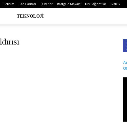
İletişim
Site Haritası
Etiketler
Rastgele Makale
Dış Bağlantılar
Gizlilik
TEKNOLOJI
dırısı
Ar
O