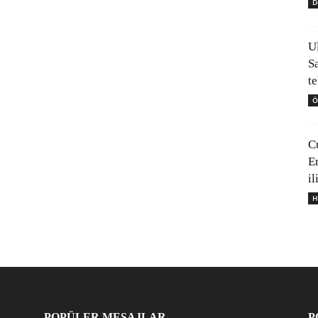
D
U
S
t
Ö
C
E
il
H
POPÜLER MESAJLAR
P