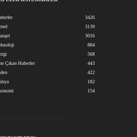
berler
3426
enel
3139
anşet
3016
knoloji
884
ergi
568
ne Çıkan Haberler
443
ideo
422
ünya
182
konomi
154