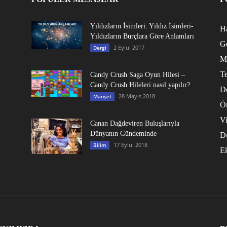
Yıldızların İsimleri: Yıldız İsimleri-
Ha
Yıldızların Burçlara Göre Anlamları
G
2 Eylül 2017
Dergi
M
Te
Candy Crush Saga Oyun Hilesi –
Candy Crush Hileleri nasıl yapılır?
D
28 Mayıs 2018
Manşet
Ö
V
Canan Dağdeviren Buluşlarıyla
Dünyanın Gündeminde
D
17 Eylül 2018
Bilim
E