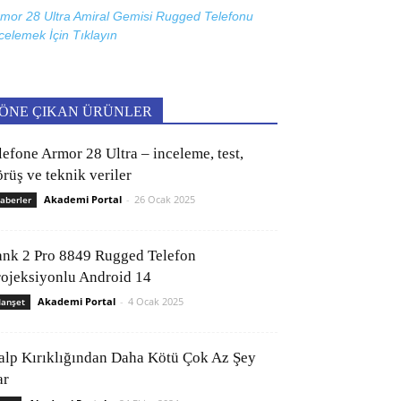
mor 28 Ultra Amiral Gemisi Rugged Telefonu
celemek İçin
Tıklayın
ÖNE ÇIKAN ÜRÜNLER
lefone Armor 28 Ultra – inceleme, test,
rüş ve teknik veriler
Akademi Portal
-
26 Ocak 2025
aberler
ank 2 Pro 8849 Rugged Telefon
rojeksiyonlu Android 14
Akademi Portal
-
4 Ocak 2025
anşet
alp Kırıklığından Daha Kötü Çok Az Şey
ar