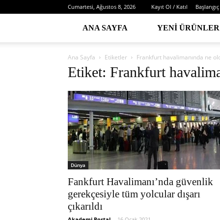
Cumartesi, Ağustos 8, 2026
Kayıt Ol / Katıl
Başlangıç
ANA SAYFA
YENI ÜRÜNLER
Ana Sayfa
Etiketler
Frankfurt havalimanında ne ol
Etiket: Frankfurt havalim
Dünya
Fankfurt Havalimanı’nda güvenlik
gerekçesiyle tüm yolcular dışarı
çıkarıldı
Akademi Portal
-
16 Ocak 2021