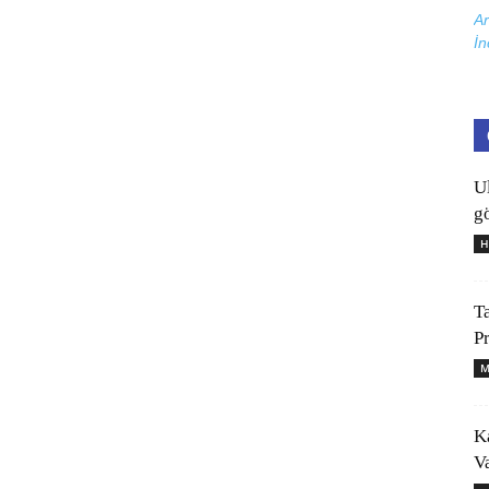
Ar
İn
U
gö
H
T
P
M
K
V