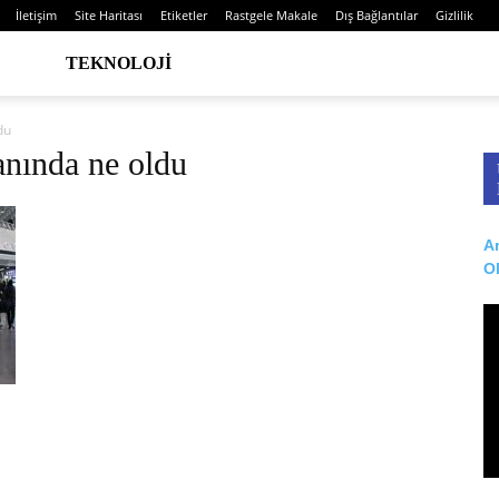
İletişim
Site Haritası
Etiketler
Rastgele Makale
Dış Bağlantılar
Gizlilik
TEKNOLOJI
du
anında ne oldu
Ar
O