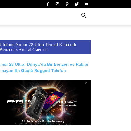
Ulefone Armor 28 Ultra Termal Kameralı
Benzersiz Amiral Gaemisi
mor 28 Ultra; Dünya’da Bir Benzeri ve Rakibi
lmayan En Güçlü Rugged Telefon