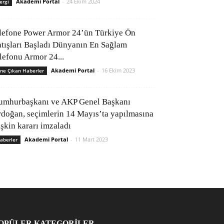
Akademi Portal
-
24 Ekim 2024
ergi
lefone Power Armor 24’ün Türkiye Ön
atışları Başladı Dünyanın En Sağlam
elefonu Armor 24...
Akademi Portal
-
16 Ekim 2023
ne Çıkan Haberler
umhurbaşkanı ve AKP Genel Başkanı
rdoğan, seçimlerin 14 Mayıs’ta yapılmasına
işkin kararı imzaladı
Akademi Portal
-
11 Mart 2023
aberler
OPÜLER KATEGORİLER