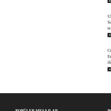
D
U
S
t
Ö
C
E
il
H
POPÜLER MESAJLAR
P