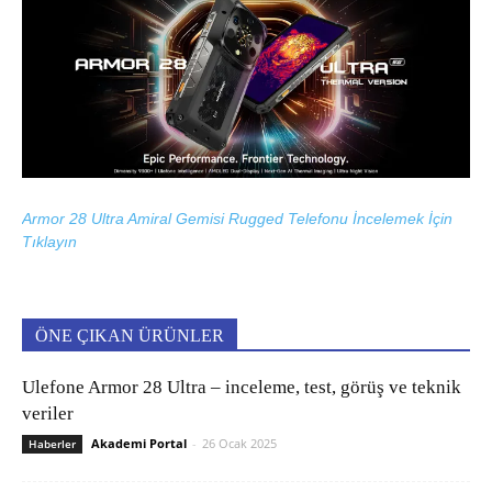
Armor 28 Ultra Amiral Gemisi Rugged Telefonu İncelemek İçin
Tıklayın
ÖNE ÇIKAN ÜRÜNLER
Ulefone Armor 28 Ultra – inceleme, test, görüş ve teknik
veriler
Akademi Portal
-
26 Ocak 2025
Haberler