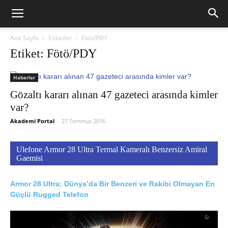
Ana Sayfa
Etiketler
Fötö/PDY
Etiket: Fötö/PDY
Haberler
Gözaltı kararı alınan 47 gazeteci arasında kimler
var?
Akademi Portal
-
27 Temmuz 2016
Ulefone Armor 28 Ultra Termal Kameralı Benzersiz Amiral
Gaemisi
Armor 28 Ultra; Dünya’da Bir Benzeri ve Rakibi Olmayan En
Güçlü Rugged Telefon