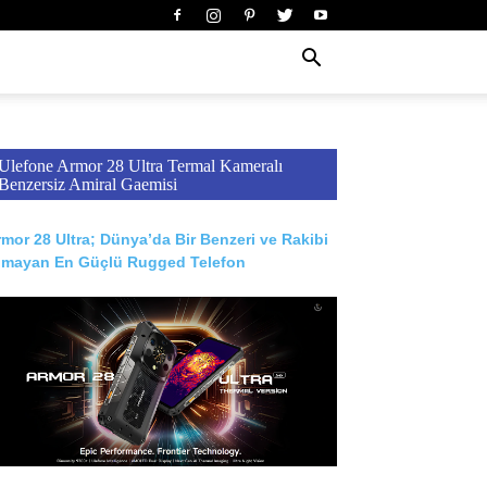
Ulefone Armor 28 Ultra Termal Kameralı
Benzersiz Amiral Gaemisi
mor 28 Ultra; Dünya’da Bir Benzeri ve Rakibi
lmayan En Güçlü Rugged Telefon