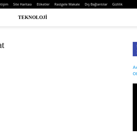
etişim
Site Haritası
Etiketler
Rastgele Makale
Dış Bağlantılar
Gizlilik
TEKNOLOJI
at
Ar
O