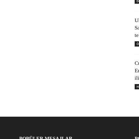
D
U
S
t
Ö
C
E
il
H
POPÜLER MESAJLAR
P