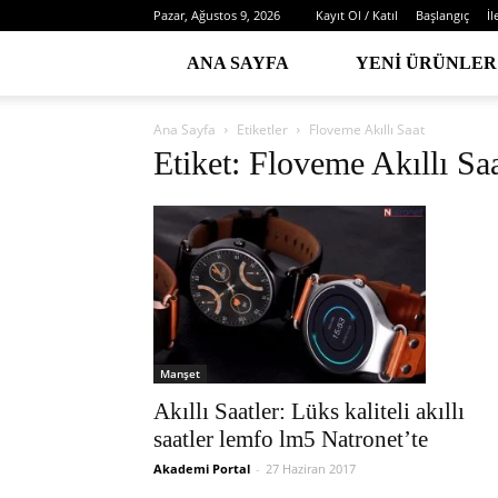
Pazar, Ağustos 9, 2026
Kayıt Ol / Katıl
Başlangıç
İl
ANA SAYFA
YENI ÜRÜNLER
Ana Sayfa
Etiketler
Floveme Akıllı Saat
Etiket: Floveme Akıllı Sa
Manşet
Akıllı Saatler: Lüks kaliteli akıllı
saatler lemfo lm5 Natronet’te
Akademi Portal
-
27 Haziran 2017