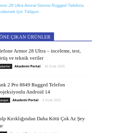
mor 28 Ultra Amiral Gemisi Rugged Telefonu
celemek İçin
Tıklayın
ÖNE ÇIKAN ÜRÜNLER
lefone Armor 28 Ultra – inceleme, test,
rüş ve teknik veriler
Akademi Portal
-
26 Ocak 2025
aberler
ank 2 Pro 8849 Rugged Telefon
rojeksiyonlu Android 14
Akademi Portal
-
4 Ocak 2025
anşet
alp Kırıklığından Daha Kötü Çok Az Şey
ar