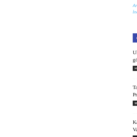
Ar
İn
U
gö
H
T
P
M
K
V