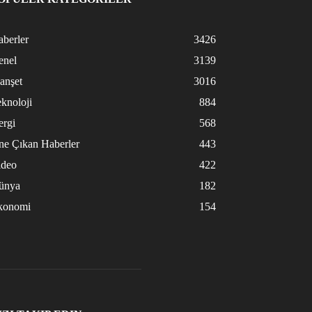
berler
3426
enel
3139
anşet
3016
knoloji
884
ergi
568
ne Çıkan Haberler
443
ideo
422
ünya
182
konomi
154