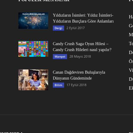
Yıldızların İsimleri: Yıldız İsimleri-
Ha
Yıldızların Burçlara Göre Anlamları
G
2 Eylül 2017
Dergi
M
Te
Candy Crush Saga Oyun Hilesi –
Candy Crush Hileleri nasıl yapılır?
D
28 Mayıs 2018
Manşet
Ö
V
Canan Dağdeviren Buluşlarıyla
Dünyanın Gündeminde
D
17 Eylül 2018
Bilim
E