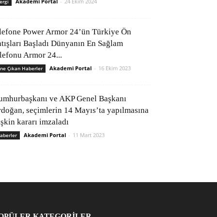
Akademi Portal
-
24 Ekim 2024
ergi
lefone Power Armor 24’ün Türkiye Ön
atışları Başladı Dünyanın En Sağlam
elefonu Armor 24...
Akademi Portal
-
16 Ekim 2023
ne Çıkan Haberler
umhurbaşkanı ve AKP Genel Başkanı
rdoğan, seçimlerin 14 Mayıs’ta yapılmasına
işkin kararı imzaladı
Akademi Portal
-
11 Mart 2023
aberler
OPÜLER KATEGORİLER