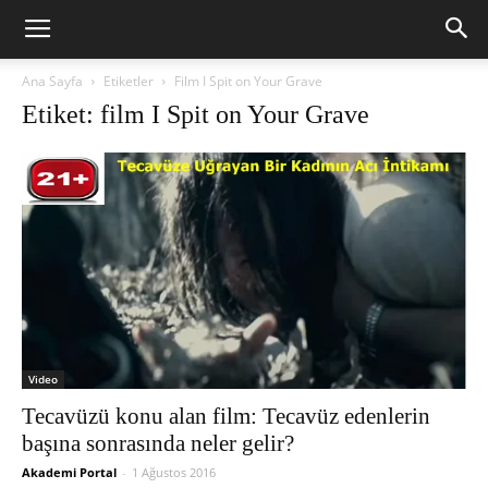
Ana Sayfa
Etiketler
Film I Spit on Your Grave
Etiket: film I Spit on Your Grave
Video
Tecavüzü konu alan film: Tecavüz edenlerin
başına sonrasında neler gelir?
Akademi Portal
-
1 Ağustos 2016