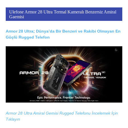
Ulefone Armor 28 Ultra Termal Kameralı Benzersiz Amiral
Gaemisi
Armor 28 Ultra; Dünya’da Bir Benzeri ve Rakibi Olmayan En
Güçlü Rugged Telefon
Armor 28 Ultra Amiral Gemisi Rugged Telefonu İncelemek İçin
Tıklayın