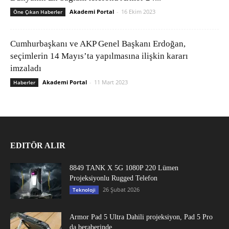
Akademi Portal
-
16 Ekim 2023
Öne Çıkan Haberler
Cumhurbaşkanı ve AKP Genel Başkanı Erdoğan,
seçimlerin 14 Mayıs’ta yapılmasına ilişkin kararı
imzaladı
Akademi Portal
-
11 Mart 2023
Haberler
EDITÖR ALIR
8849 TANK X 5G 1080P 220 Lümen
Projeksiyonlu Rugged Telefon
26 Şubat 2026
Teknoloji
Armor Pad 5 Ultra Dahili projeksiyon, Pad 5 Pro
da beraberinde...