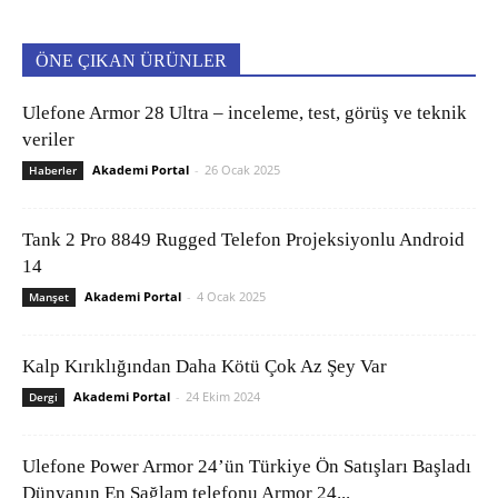
ÖNE ÇIKAN ÜRÜNLER
Ulefone Armor 28 Ultra – inceleme, test, görüş ve teknik
veriler
Akademi Portal
-
26 Ocak 2025
Haberler
Tank 2 Pro 8849 Rugged Telefon Projeksiyonlu Android
14
Akademi Portal
-
4 Ocak 2025
Manşet
Kalp Kırıklığından Daha Kötü Çok Az Şey Var
Akademi Portal
-
24 Ekim 2024
Dergi
Ulefone Power Armor 24’ün Türkiye Ön Satışları Başladı
Dünyanın En Sağlam telefonu Armor 24...