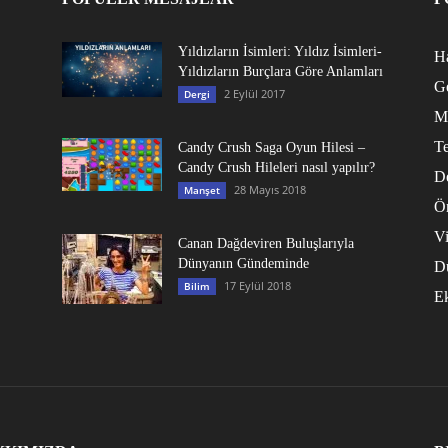
Yıldızların İsimleri: Yıldız İsimleri-
Ha
Yıldızların Burçlara Göre Anlamları
G
2 Eylül 2017
Dergi
M
Te
Candy Crush Saga Oyun Hilesi –
Candy Crush Hileleri nasıl yapılır?
D
28 Mayıs 2018
Manşet
Ö
V
Canan Dağdeviren Buluşlarıyla
Dünyanın Gündeminde
D
17 Eylül 2018
Bilim
E