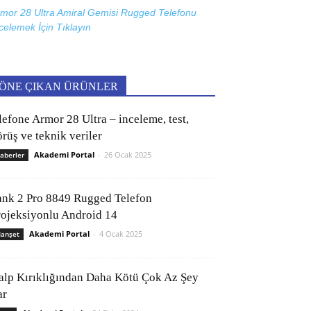
mor 28 Ultra Amiral Gemisi Rugged Telefonu
celemek İçin
Tıklayın
ÖNE ÇIKAN ÜRÜNLER
lefone Armor 28 Ultra – inceleme, test,
rüş ve teknik veriler
Akademi Portal
-
26 Ocak 2025
aberler
ank 2 Pro 8849 Rugged Telefon
rojeksiyonlu Android 14
Akademi Portal
-
4 Ocak 2025
anşet
alp Kırıklığından Daha Kötü Çok Az Şey
ar