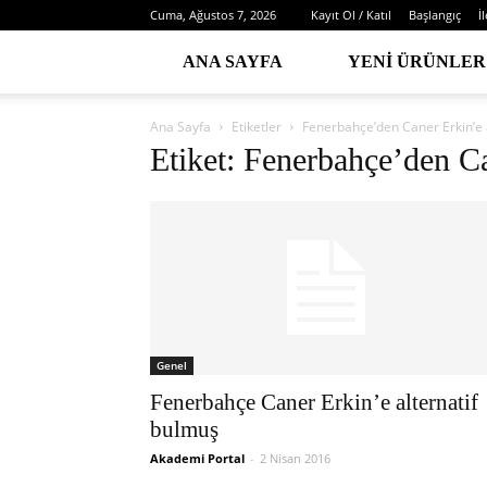
Cuma, Ağustos 7, 2026
Kayıt Ol / Katıl
Başlangıç
İ
ANA SAYFA
YENI ÜRÜNLER
Ana Sayfa
Etiketler
Fenerbahçe’den Caner Erkin’e a
Etiket: Fenerbahçe’den Ca
Genel
Fenerbahçe Caner Erkin’e alternatif
bulmuş
Akademi Portal
-
2 Nisan 2016