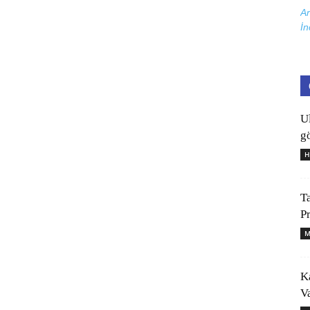
Ar
İn
U
gö
H
T
P
M
K
V