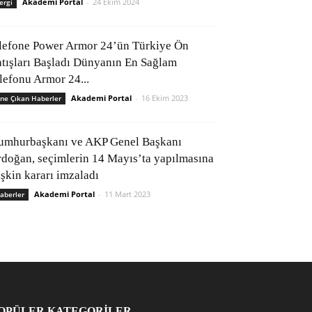
Akademi Portal
-
24 Ekim 2024
ergi
lefone Power Armor 24’ün Türkiye Ön
atışları Başladı Dünyanın En Sağlam
elefonu Armor 24...
Akademi Portal
-
16 Ekim 2023
ne Çıkan Haberler
umhurbaşkanı ve AKP Genel Başkanı
rdoğan, seçimlerin 14 Mayıs’ta yapılmasına
işkin kararı imzaladı
Akademi Portal
-
11 Mart 2023
aberler
OPÜLER KATEGORİLER