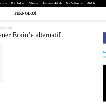
letişim
Site Haritası
Etiketler
Rastgele Makale
Dış Bağlantılar
Gizlilik
TEKNOLOJI
lternatif
ner Erkin’e alternatif
Ar
O