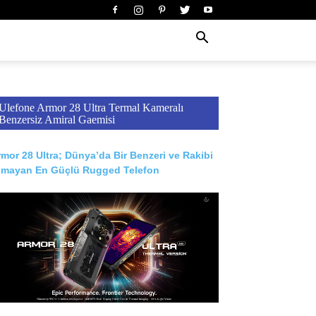
Ulefone Armor 28 Ultra Termal Kameralı
Benzersiz Amiral Gaemisi
mor 28 Ultra; Dünya’da Bir Benzeri ve Rakibi
lmayan En Güçlü Rugged Telefon