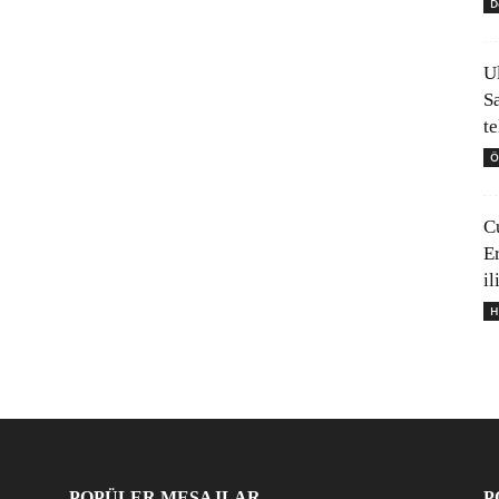
D
U
S
t
Ö
C
E
il
H
POPÜLER MESAJLAR
P