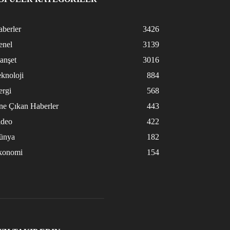
berler
3426
enel
3139
anşet
3016
knoloji
884
ergi
568
ne Çıkan Haberler
443
ideo
422
ünya
182
konomi
154