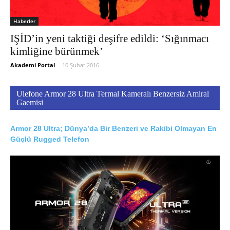
Haberler
IŞİD’in yeni taktiği deşifre edildi: ‘Sığınmacı
kimliğine bürünmek’
Akademi Portal
-
10 Şubat 2016
Ulefone Armor 28 Ultra Termal Kameralı Benzersiz Amiral
Gaemisi
Armor 28 Ultra; Dünya’da Bir Benzeri ve Rakibi Olmayan En
Güçlü Rugged Telefon