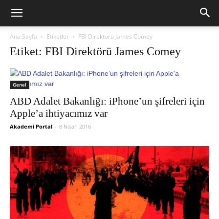
Ana Sayfa
Etiketler
FBI Direktörü James Comey
Etiket: FBI Direktörü James Comey
Genel
ABD Adalet Bakanlığı: iPhone’un şifreleri için
Apple’a ihtiyacımız var
Akademi Portal
-
8 Nisan 2016