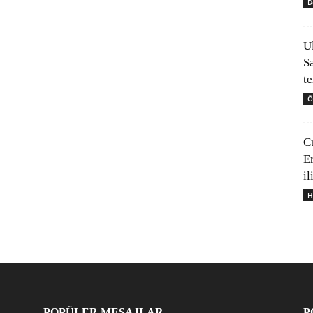
D
U
S
t
Ö
C
E
il
H
POPÜLER MESAJLAR
P