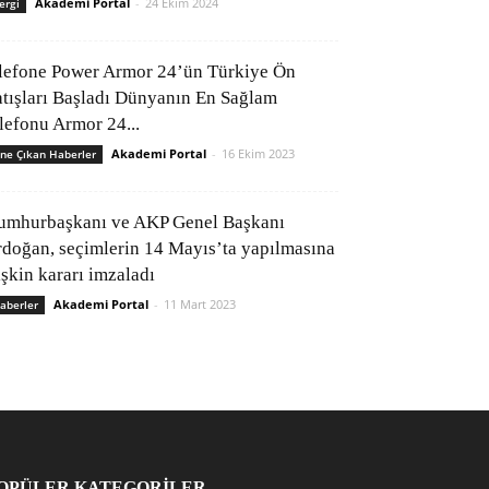
Akademi Portal
-
24 Ekim 2024
ergi
lefone Power Armor 24’ün Türkiye Ön
atışları Başladı Dünyanın En Sağlam
elefonu Armor 24...
Akademi Portal
-
16 Ekim 2023
ne Çıkan Haberler
umhurbaşkanı ve AKP Genel Başkanı
rdoğan, seçimlerin 14 Mayıs’ta yapılmasına
işkin kararı imzaladı
Akademi Portal
-
11 Mart 2023
aberler
OPÜLER KATEGORİLER