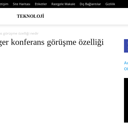
letişim
Site Haritası
Etiketler
Rastgele Makale
Dış Bağlantılar
Gizlilik
TEKNOLOJI
 görüşme özelliği nedir
er konferans görüşme özelliği
Ar
O