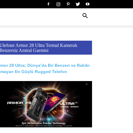
Ulefone Armor 28 Ultra Termal Kameralı
Benzersiz Amiral Gaemisi
mor 28 Ultra; Dünya’da Bir Benzeri ve Rakibi
lmayan En Güçlü Rugged Telefon