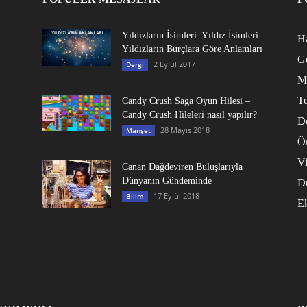
Yıldızların İsimleri: Yıldız İsimleri-
Ha
Yıldızların Burçlara Göre Anlamları
G
2 Eylül 2017
Dergi
M
Te
Candy Crush Saga Oyun Hilesi –
Candy Crush Hileleri nasıl yapılır?
D
28 Mayıs 2018
Manşet
Ö
V
Canan Dağdeviren Buluşlarıyla
Dünyanın Gündeminde
D
17 Eylül 2018
Bilim
E