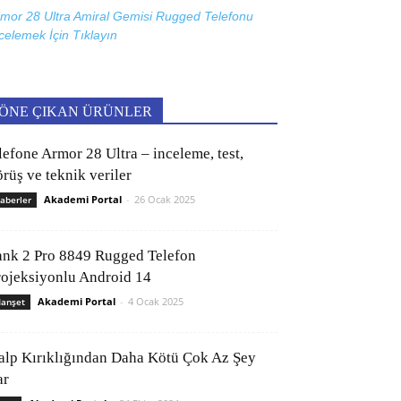
mor 28 Ultra Amiral Gemisi Rugged Telefonu
celemek İçin
Tıklayın
ÖNE ÇIKAN ÜRÜNLER
lefone Armor 28 Ultra – inceleme, test,
rüş ve teknik veriler
Akademi Portal
-
26 Ocak 2025
aberler
ank 2 Pro 8849 Rugged Telefon
rojeksiyonlu Android 14
Akademi Portal
-
4 Ocak 2025
anşet
alp Kırıklığından Daha Kötü Çok Az Şey
ar