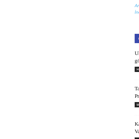
Ar
İn
U
gö
H
T
P
M
K
V