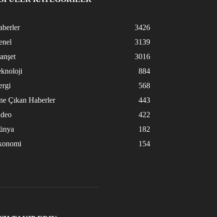
berler
3426
enel
3139
anşet
3016
knoloji
884
ergi
568
ne Çıkan Haberler
443
ideo
422
ünya
182
konomi
154