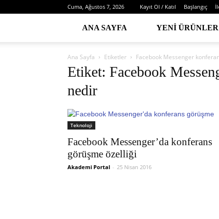
Cuma, Ağustos 7, 2026
Kayıt Ol / Katıl
Başlangıç
İ
ANA SAYFA
YENI ÜRÜNLER
Ana Sayfa
Etiketler
Facebook Messenger konferans
Etiket: Facebook Messeng
nedir
Teknoloji
Facebook Messenger’da konferans
görüşme özelliği
Akademi Portal
-
25 Nisan 2016