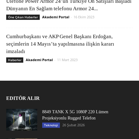
Ulefone Power Armor 24’ün Türkiye Ön Satışları Başladı
Dünyanın En Sağlam telefonu Armor 24...
Akademi Portal
-
16 Ekim 2023
Öne Çıkan Haberler
Cumhurbaşkanı ve AKP Genel Başkanı Erdoğan,
seçimlerin 14 Mayıs’ta yapılmasına ilişkin kararı
imzaladı
Akademi Portal
-
11 Mart 2023
Haberler
EDITÖR ALIR
8849 TANK X 5G 1080P 220 Lümen
Projeksiyonlu Rugged Telefon
26 Şubat 2026
Teknoloji