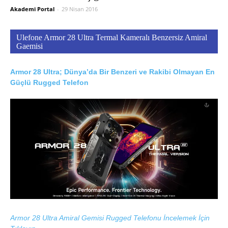
Akademi Portal
-
29 Nisan 2016
Ulefone Armor 28 Ultra Termal Kameralı Benzersiz Amiral
Gaemisi
Armor 28 Ultra; Dünya’da Bir Benzeri ve Rakibi Olmayan En
Güçlü Rugged Telefon
Armor 28 Ultra Amiral Gemisi Rugged Telefonu İncelemek İçin