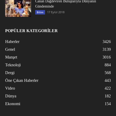
Canan Dağdeviren Buluşlarıyla Dünyanın
Gündeminde
17 Eylül 2018
Bilim
POPÜLER KATEGORİLER
Haberler
3426
Genel
3139
Manşet
3016
Teknoloji
884
Dergi
568
Öne Çıkan Haberler
443
Video
422
Dünya
182
Ekonomi
154