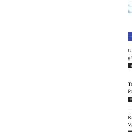
Ar
İn
U
gö
H
T
P
M
K
V