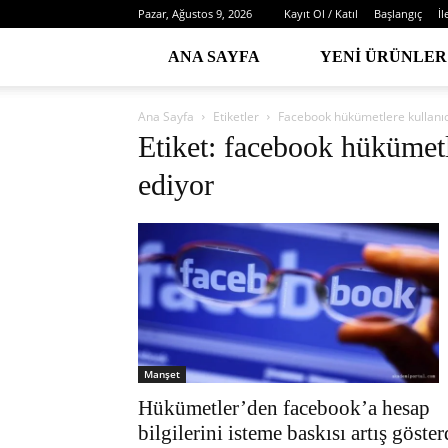
Pazar, Ağustos 9, 2026
Kayıt Ol / Katıl
Başlangıç
İl
ANA SAYFA
YENI ÜRÜNLER
Ana Sayfa
Etiketler
Facebook hükümetlere kullanıcı
Etiket: facebook hükümetle
ediyor
Manşet
Hükümetler’den facebook’a hesap
bilgilerini isteme baskısı artış göster