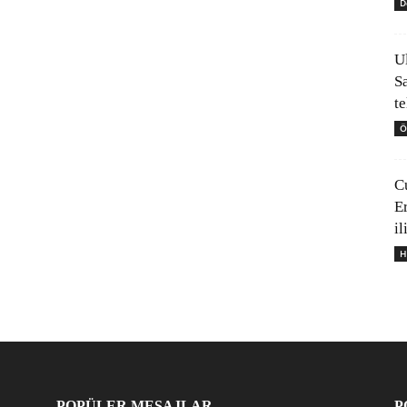
D
U
S
t
Ö
C
E
il
H
POPÜLER MESAJLAR
P