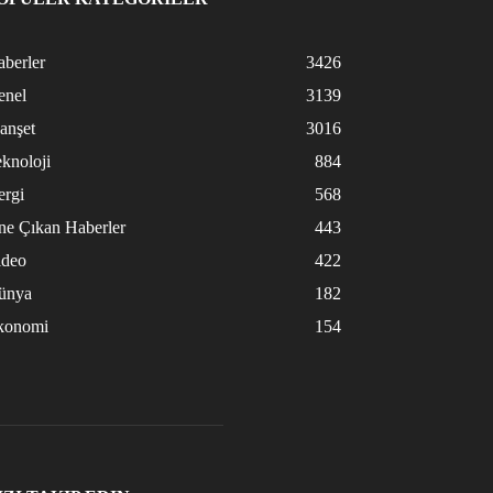
berler
3426
enel
3139
anşet
3016
knoloji
884
ergi
568
ne Çıkan Haberler
443
ideo
422
ünya
182
konomi
154