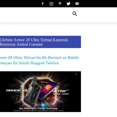
Ulefone Armor 28 Ultra Termal Kameralı
Benzersiz Amiral Gaemisi
mor 28 Ultra; Dünya’da Bir Benzeri ve Rakibi
lmayan En Güçlü Rugged Telefon