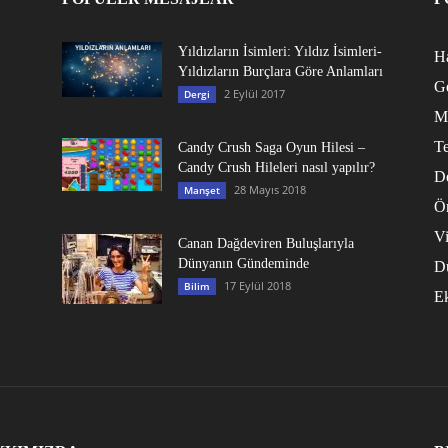
Yıldızların İsimleri: Yıldız İsimleri-
Ha
Yıldızların Burçlara Göre Anlamları
G
2 Eylül 2017
Dergi
M
Te
Candy Crush Saga Oyun Hilesi –
Candy Crush Hileleri nasıl yapılır?
D
28 Mayıs 2018
Manşet
Ö
V
Canan Dağdeviren Buluşlarıyla
Dünyanın Gündeminde
D
17 Eylül 2018
Bilim
E