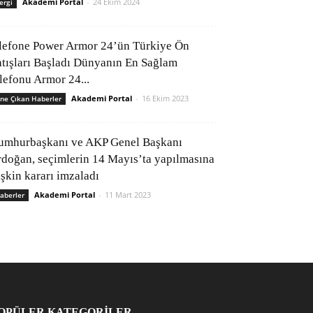
Akademi Portal
-
24 Ekim 2024
ergi
lefone Power Armor 24’ün Türkiye Ön
atışları Başladı Dünyanın En Sağlam
elefonu Armor 24...
Akademi Portal
-
16 Ekim 2023
ne Çıkan Haberler
umhurbaşkanı ve AKP Genel Başkanı
rdoğan, seçimlerin 14 Mayıs’ta yapılmasına
işkin kararı imzaladı
Akademi Portal
-
11 Mart 2023
aberler
OPÜLER KATEGORİLER