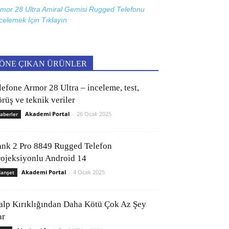
mor 28 Ultra Amiral Gemisi Rugged Telefonu
celemek İçin
Tıklayın
ÖNE ÇIKAN ÜRÜNLER
lefone Armor 28 Ultra – inceleme, test,
rüş ve teknik veriler
Akademi Portal
-
26 Ocak 2025
aberler
ank 2 Pro 8849 Rugged Telefon
rojeksiyonlu Android 14
Akademi Portal
-
4 Ocak 2025
anşet
alp Kırıklığından Daha Kötü Çok Az Şey
ar