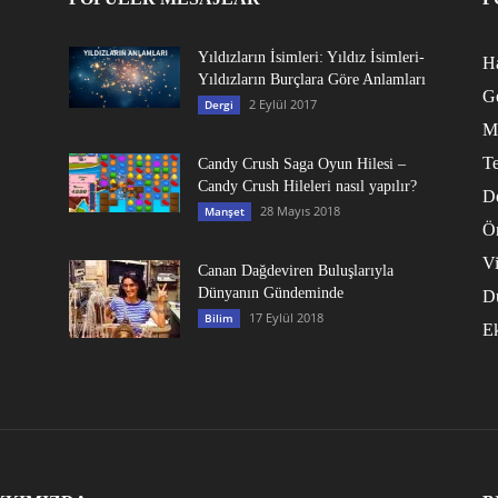
Yıldızların İsimleri: Yıldız İsimleri-
Ha
Yıldızların Burçlara Göre Anlamları
G
2 Eylül 2017
Dergi
M
Te
Candy Crush Saga Oyun Hilesi –
Candy Crush Hileleri nasıl yapılır?
D
28 Mayıs 2018
Manşet
Ö
V
Canan Dağdeviren Buluşlarıyla
Dünyanın Gündeminde
D
17 Eylül 2018
Bilim
E