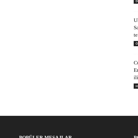
D
U
S
t
Ö
C
E
il
H
POPÜLER MESAJLAR
P