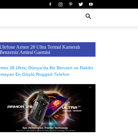
Ulefone Armor 28 Ultra Termal Kameralı
Benzersiz Amiral Gaemisi
mor 28 Ultra; Dünya’da Bir Benzeri ve Rakibi
lmayan En Güçlü Rugged Telefon