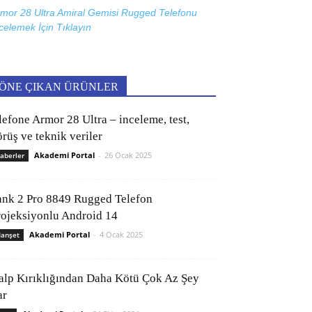
mor 28 Ultra Amiral Gemisi Rugged Telefonu
celemek İçin
Tıklayın
ÖNE ÇIKAN ÜRÜNLER
lefone Armor 28 Ultra – inceleme, test,
rüş ve teknik veriler
Akademi Portal
-
26 Ocak 2025
aberler
ank 2 Pro 8849 Rugged Telefon
rojeksiyonlu Android 14
Akademi Portal
-
4 Ocak 2025
anşet
alp Kırıklığından Daha Kötü Çok Az Şey
ar