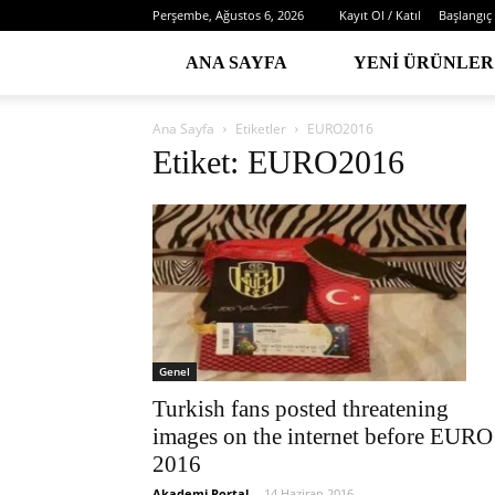
Perşembe, Ağustos 6, 2026
Kayıt Ol / Katıl
Başlangıç
ANA SAYFA
YENI ÜRÜNLER
Ana Sayfa
Etiketler
EURO2016
Etiket: EURO2016
Genel
Turkish fans posted threatening
images on the internet before EURO
2016
Akademi Portal
-
14 Haziran 2016