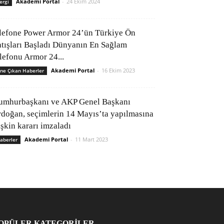
Akademi Portal
-
24 Ekim 2024
ergi
lefone Power Armor 24’ün Türkiye Ön
atışları Başladı Dünyanın En Sağlam
elefonu Armor 24...
Akademi Portal
-
16 Ekim 2023
ne Çıkan Haberler
umhurbaşkanı ve AKP Genel Başkanı
rdoğan, seçimlerin 14 Mayıs’ta yapılmasına
işkin kararı imzaladı
Akademi Portal
-
11 Mart 2023
aberler
OPÜLER KATEGORİLER