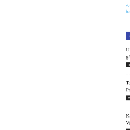
Ar
İn
U
gö
H
T
P
M
K
V