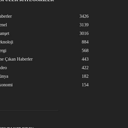
berler
3426
enel
3139
anşet
3016
knoloji
884
ergi
568
ne Çıkan Haberler
443
ideo
422
ünya
182
konomi
154