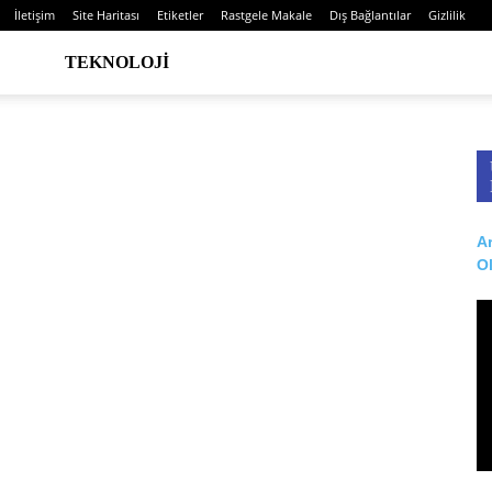
İletişim
Site Haritası
Etiketler
Rastgele Makale
Dış Bağlantılar
Gizlilik
TEKNOLOJI
Ar
O