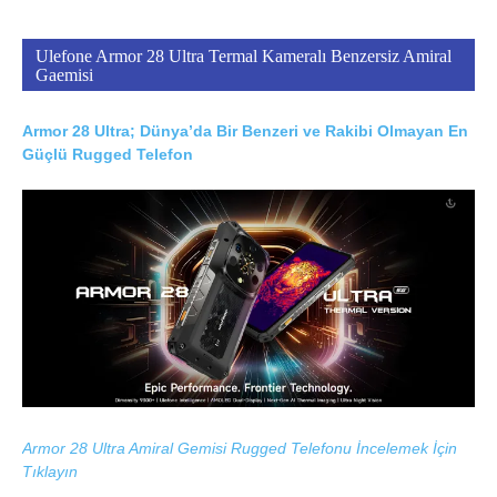
Ulefone Armor 28 Ultra Termal Kameralı Benzersiz Amiral
Gaemisi
Armor 28 Ultra; Dünya’da Bir Benzeri ve Rakibi Olmayan En
Güçlü Rugged Telefon
Armor 28 Ultra Amiral Gemisi Rugged Telefonu İncelemek İçin
Tıklayın