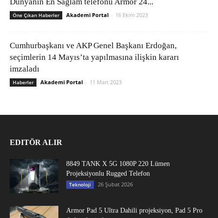
Dünyanın En Sağlam telefonu Armor 24...
Akademi Portal
-
16 Ekim 2023
Öne Çıkan Haberler
Cumhurbaşkanı ve AKP Genel Başkanı Erdoğan,
seçimlerin 14 Mayıs’ta yapılmasına ilişkin kararı
imzaladı
Akademi Portal
-
11 Mart 2023
Haberler
EDITÖR ALIR
8849 TANK X 5G 1080P 220 Lümen
Projeksiyonlu Rugged Telefon
26 Şubat 2026
Teknoloji
Armor Pad 5 Ultra Dahili projeksiyon, Pad 5 Pro