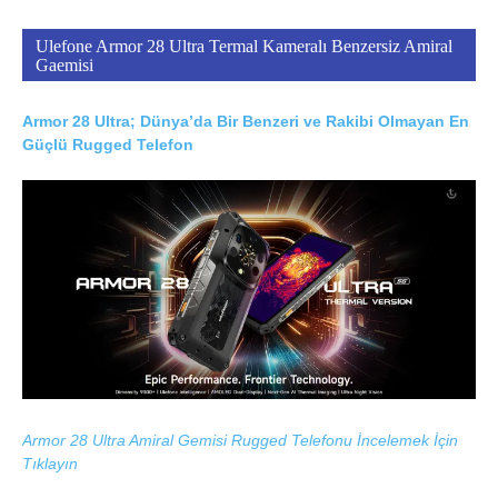
Ulefone Armor 28 Ultra Termal Kameralı Benzersiz Amiral
Gaemisi
Armor 28 Ultra; Dünya’da Bir Benzeri ve Rakibi Olmayan En
Güçlü Rugged Telefon
Armor 28 Ultra Amiral Gemisi Rugged Telefonu İncelemek İçin
Tıklayın