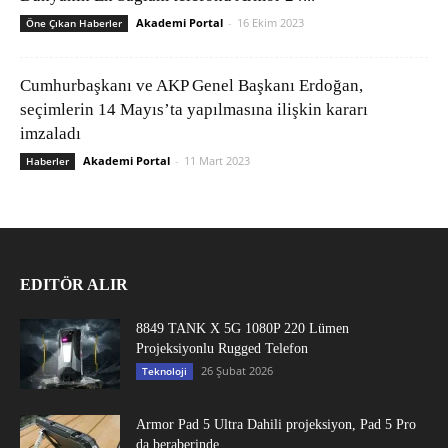
Akademi Portal
-
16 Ekim 2023
Öne Çıkan Haberler
Cumhurbaşkanı ve AKP Genel Başkanı Erdoğan,
seçimlerin 14 Mayıs’ta yapılmasına ilişkin kararı
imzaladı
Akademi Portal
-
11 Mart 2023
Haberler
EDITÖR ALIR
8849 TANK X 5G 1080P 220 Lümen
Projeksiyonlu Rugged Telefon
26 Şubat 2026
Teknoloji
Armor Pad 5 Ultra Dahili projeksiyon, Pad 5 Pro
da beraberinde...