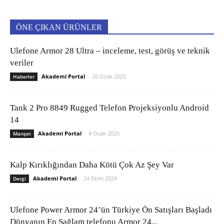
ÖNE ÇIKAN ÜRÜNLER
Ulefone Armor 28 Ultra – inceleme, test, görüş ve teknik
veriler
Akademi Portal
-
26 Ocak 2025
Haberler
Tank 2 Pro 8849 Rugged Telefon Projeksiyonlu Android
14
Akademi Portal
-
4 Ocak 2025
Manşet
Kalp Kırıklığından Daha Kötü Çok Az Şey Var
Akademi Portal
-
24 Ekim 2024
Dergi
Ulefone Power Armor 24’ün Türkiye Ön Satışları Başladı
Dünyanın En Sağlam telefonu Armor 24...