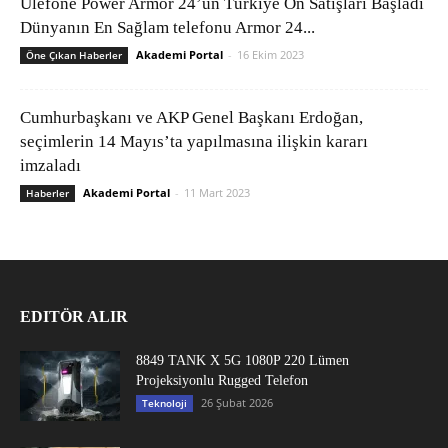
Ulefone Power Armor 24’ün Türkiye Ön Satışları Başladı
Dünyanın En Sağlam telefonu Armor 24...
Akademi Portal
-
16 Ekim 2023
Öne Çıkan Haberler
Cumhurbaşkanı ve AKP Genel Başkanı Erdoğan,
seçimlerin 14 Mayıs’ta yapılmasına ilişkin kararı
imzaladı
Akademi Portal
-
11 Mart 2023
Haberler
EDITÖR ALIR
8849 TANK X 5G 1080P 220 Lümen
Projeksiyonlu Rugged Telefon
26 Şubat 2026
Teknoloji