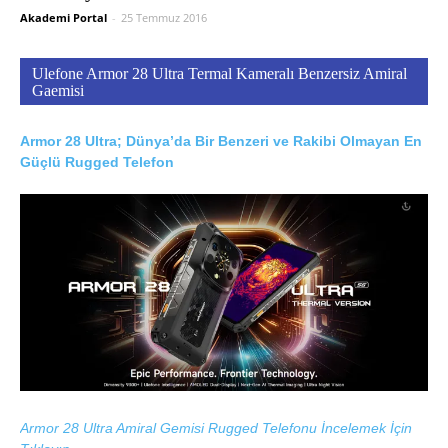
Akademi Portal
-
25 Temmuz 2016
Ulefone Armor 28 Ultra Termal Kameralı Benzersiz Amiral
Gaemisi
Armor 28 Ultra; Dünya’da Bir Benzeri ve Rakibi Olmayan En
Güçlü Rugged Telefon
Armor 28 Ultra Amiral Gemisi Rugged Telefonu İncelemek İçin