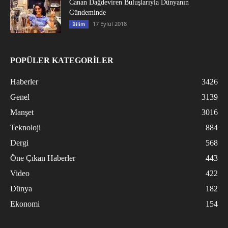
Canan Dağdeviren Buluşlarıyla Dünyanın
Gündeminde
17 Eylül 2018
Bilim
POPÜLER KATEGORİLER
Haberler
3426
Genel
3139
Manşet
3016
Teknoloji
884
Dergi
568
Öne Çıkan Haberler
443
Video
422
Dünya
182
Ekonomi
154