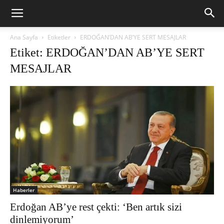
Ana Sayfa
Etiketler
ERDOĞAN’DAN AB’YE SERT MESAJLAR
Etiket: ERDOĞAN’DAN AB’YE SERT
MESAJLAR
Haberler
Erdoğan AB’ye rest çekti: ‘Ben artık sizi
dinlemiyorum’