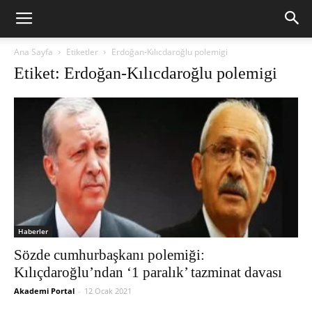
Ana Sayfa
Etiketler
Erdoğan-Kılıcdaroğlu polemigi
Etiket: Erdoğan-Kılıcdaroğlu polemigi
Haberler
Sözde cumhurbaşkanı polemiği:
Kılıçdaroğlu’ndan ‘1 paralık’ tazminat davası
Akademi Portal
-
12 Ocak 2021