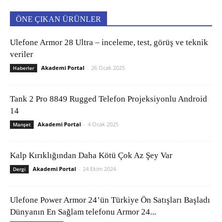
ÖNE ÇIKAN ÜRÜNLER
Ulefone Armor 28 Ultra – inceleme, test, görüş ve teknik
veriler
Akademi Portal
-
26 Ocak 2025
Haberler
Tank 2 Pro 8849 Rugged Telefon Projeksiyonlu Android
14
Akademi Portal
-
4 Ocak 2025
Manşet
Kalp Kırıklığından Daha Kötü Çok Az Şey Var
Akademi Portal
-
24 Ekim 2024
Dergi
Ulefone Power Armor 24’ün Türkiye Ön Satışları Başladı
Dünyanın En Sağlam telefonu Armor 24...