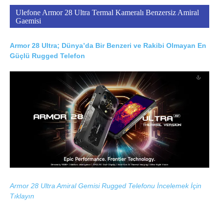
Ulefone Armor 28 Ultra Termal Kameralı Benzersiz Amiral
Gaemisi
Armor 28 Ultra; Dünya’da Bir Benzeri ve Rakibi Olmayan En
Güçlü Rugged Telefon
Armor 28 Ultra Amiral Gemisi Rugged Telefonu İncelemek İçin
Tıklayın