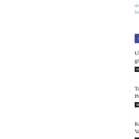
Ar
İn
U
gö
H
T
P
M
K
V