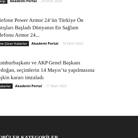
Akademi Portal
-
24 Ekim 2024
ergi
lefone Power Armor 24’ün Türkiye Ön
atışları Başladı Dünyanın En Sağlam
elefonu Armor 24...
Akademi Portal
-
16 Ekim 2023
ne Çıkan Haberler
umhurbaşkanı ve AKP Genel Başkanı
rdoğan, seçimlerin 14 Mayıs’ta yapılmasına
işkin kararı imzaladı
Akademi Portal
-
11 Mart 2023
aberler
OPÜLER KATEGORİLER