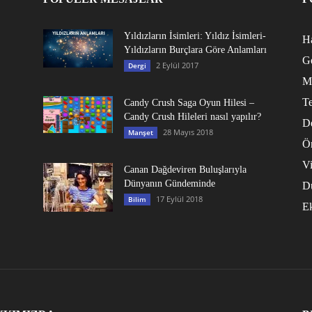
Yıldızların İsimleri: Yıldız İsimleri-
Ha
Yıldızların Burçlara Göre Anlamları
G
2 Eylül 2017
Dergi
M
Te
Candy Crush Saga Oyun Hilesi –
Candy Crush Hileleri nasıl yapılır?
D
28 Mayıs 2018
Manşet
Ö
V
Canan Dağdeviren Buluşlarıyla
Dünyanın Gündeminde
D
17 Eylül 2018
Bilim
E