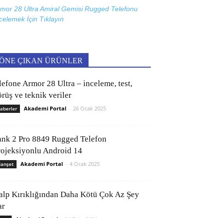
mor 28 Ultra Amiral Gemisi Rugged Telefonu
celemek İçin
Tıklayın
ÖNE ÇIKAN ÜRÜNLER
lefone Armor 28 Ultra – inceleme, test,
rüş ve teknik veriler
Akademi Portal
-
26 Ocak 2025
aberler
ank 2 Pro 8849 Rugged Telefon
rojeksiyonlu Android 14
Akademi Portal
-
4 Ocak 2025
anşet
alp Kırıklığından Daha Kötü Çok Az Şey
ar