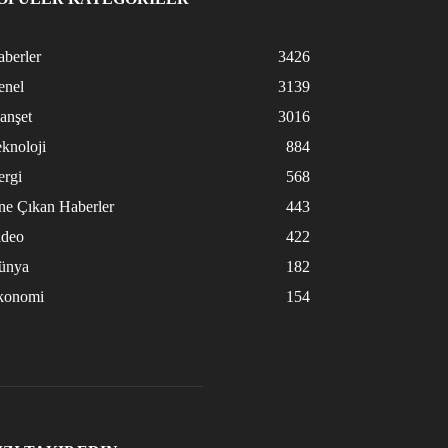
berler
3426
enel
3139
anşet
3016
knoloji
884
ergi
568
ne Çıkan Haberler
443
ideo
422
ünya
182
konomi
154