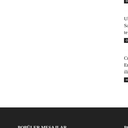
D
U
S
t
Ö
C
E
il
H
POPÜLER MESAJLAR
P