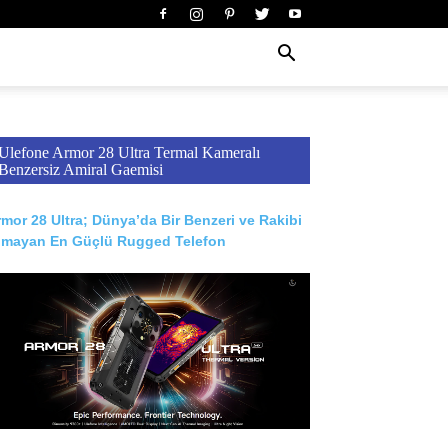
Ulefone Armor 28 Ultra Termal Kameralı
Benzersiz Amiral Gaemisi
mor 28 Ultra; Dünya’da Bir Benzeri ve Rakibi
lmayan En Güçlü Rugged Telefon