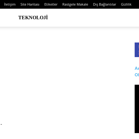
İletişim
Site Haritası
Etiketler
Rastgele Makale
Dış Bağlantılar
Gizlilik
TEKNOLOJI
Ar
O
.