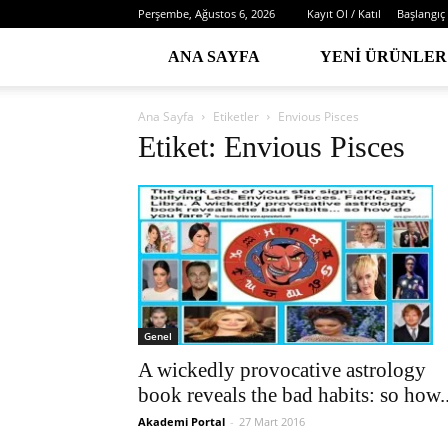
Perşembe, Ağustos 6, 2026
Kayıt Ol / Katıl
Başlangıç
ANA SAYFA
YENI ÜRÜNLER
Ana Sayfa
Etiketler
Envious Pisces
Etiket: Envious Pisces
Genel
A wickedly provocative astrology
book reveals the bad habits: so how..
Akademi Portal
-
27 Mart 2016