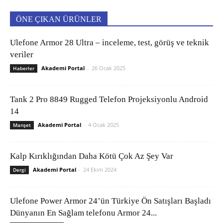
ÖNE ÇIKAN ÜRÜNLER
Ulefone Armor 28 Ultra – inceleme, test, görüş ve teknik
veriler
Akademi Portal
-
26 Ocak 2025
Haberler
Tank 2 Pro 8849 Rugged Telefon Projeksiyonlu Android
14
Akademi Portal
-
4 Ocak 2025
Manşet
Kalp Kırıklığından Daha Kötü Çok Az Şey Var
Akademi Portal
-
24 Ekim 2024
Dergi
Ulefone Power Armor 24’ün Türkiye Ön Satışları Başladı
Dünyanın En Sağlam telefonu Armor 24...