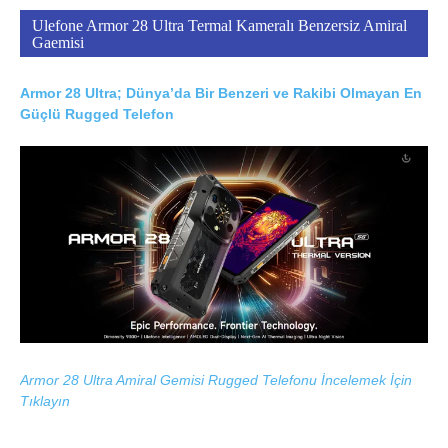
Ulefone Armor 28 Ultra Termal Kameralı Benzersiz Amiral
Gaemisi
Armor 28 Ultra; Dünya’da Bir Benzeri ve Rakibi Olmayan En
Güçlü Rugged Telefon
Armor 28 Ultra Amiral Gemisi Rugged Telefonu İncelemek İçin
Tıklayın