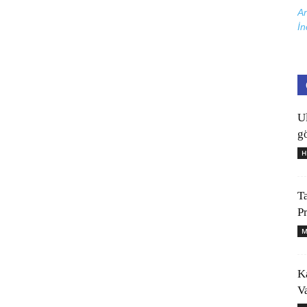
Ar
İn
U
gö
H
T
P
M
K
V