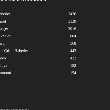
berler
3426
enel
3139
anşet
3016
knoloji
884
ergi
568
ne Çıkan Haberler
443
ideo
422
ünya
182
konomi
154