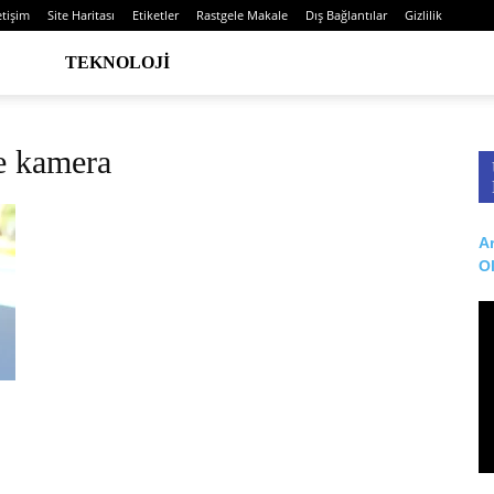
etişim
Site Haritası
Etiketler
Rastgele Makale
Dış Bağlantılar
Gizlilik
TEKNOLOJI
e kamera
Ar
O