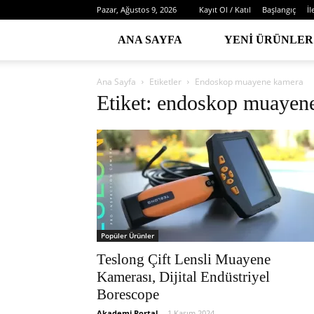
Pazar, Ağustos 9, 2026
Kayıt Ol / Katıl
Başlangıç
İl
ANA SAYFA
YENI ÜRÜNLER
Ana Sayfa
Etiketler
Endoskop muayene kamera
Etiket: endoskop muayen
Popüler Ürünler
Teslong Çift Lensli Muayene
Kamerası, Dijital Endüstriyel
Borescope
Akademi Portal
-
1 Kasım 2024