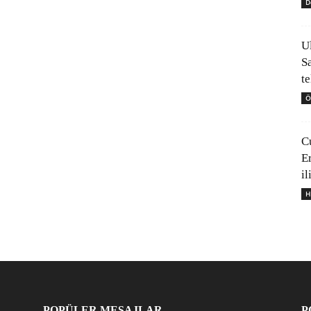
D
U
S
t
Ö
C
E
il
H
POPÜLER MESAJLAR
P