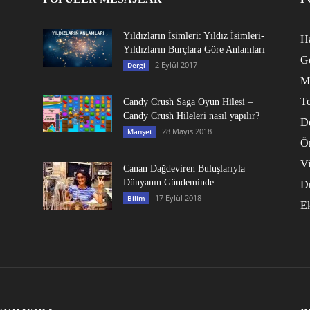
Yıldızların İsimleri: Yıldız İsimleri-
Ha
Yıldızların Burçlara Göre Anlamları
G
2 Eylül 2017
Dergi
M
Te
Candy Crush Saga Oyun Hilesi –
Candy Crush Hileleri nasıl yapılır?
D
28 Mayıs 2018
Manşet
Ö
V
Canan Dağdeviren Buluşlarıyla
Dünyanın Gündeminde
D
17 Eylül 2018
Bilim
E