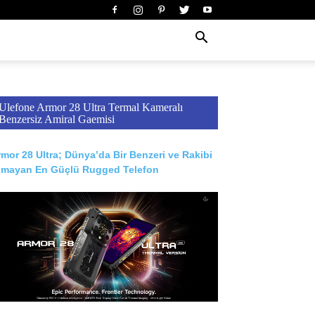
Ulefone Armor 28 Ultra Termal Kameralı
Benzersiz Amiral Gaemisi
mor 28 Ultra; Dünya’da Bir Benzeri ve Rakibi
lmayan En Güçlü Rugged Telefon