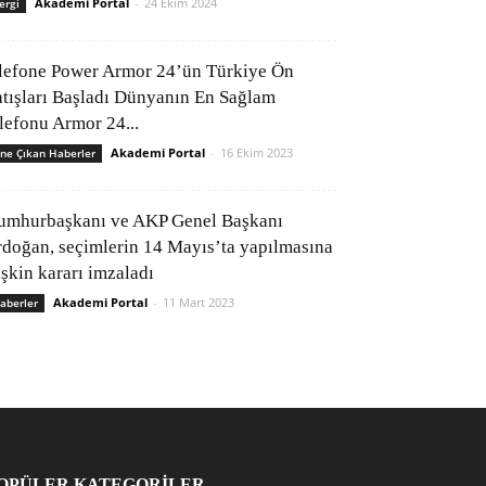
Akademi Portal
-
24 Ekim 2024
ergi
lefone Power Armor 24’ün Türkiye Ön
atışları Başladı Dünyanın En Sağlam
elefonu Armor 24...
Akademi Portal
-
16 Ekim 2023
ne Çıkan Haberler
umhurbaşkanı ve AKP Genel Başkanı
rdoğan, seçimlerin 14 Mayıs’ta yapılmasına
işkin kararı imzaladı
Akademi Portal
-
11 Mart 2023
aberler
OPÜLER KATEGORİLER