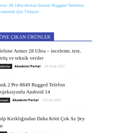
mor 28 Ultra Amiral Gemisi Rugged Telefonu
celemek İçin
Tıklayın
ÖNE ÇIKAN ÜRÜNLER
lefone Armor 28 Ultra – inceleme, test,
rüş ve teknik veriler
Akademi Portal
-
26 Ocak 2025
aberler
ank 2 Pro 8849 Rugged Telefon
rojeksiyonlu Android 14
Akademi Portal
-
4 Ocak 2025
anşet
alp Kırıklığından Daha Kötü Çok Az Şey
ar